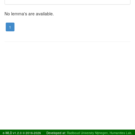
No lemma's are available.
1
e-WLD v1.2.0 © 2016-2026
Developed at:
Radboud University Nijmegen, Humanities Lab,