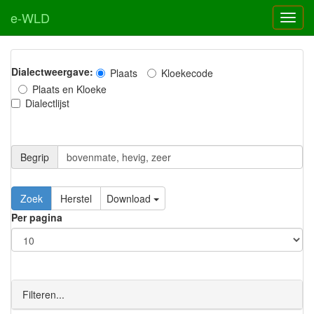
e-WLD
Dialectweergave:
Plaats
Kloekecode
Plaats en Kloeke
Dialectlijst
Begrip
Zoek
Herstel
Download
Per pagina
Filteren...