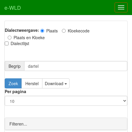
e-WLD
Dialectweergave:
Plaats
Kloekecode
Plaats en Kloeke
Dialectlijst
Begrip
Zoek
Herstel
Download
Per pagina
Filteren...