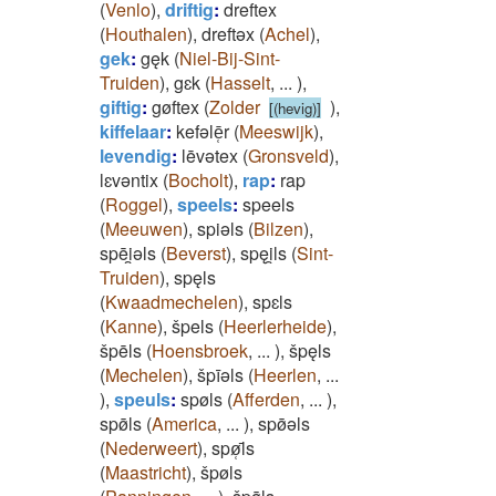
(
Venlo
)
,
driftig
:
dreftex
(
Houthalen
)
,
dreftǝx
(
Achel
)
,
gek
:
gęk
(
Niel-Bij-Sint-
Truiden
)
,
gɛk
(
Hasselt
,
...
)
,
giftig
:
gøftex
(
Zolder
)
,
[(hevig)]
kiffelaar
:
kefǝlē̜r
(
Meeswijk
)
,
levendig
:
lēvǝtex
(
Gronsveld
)
,
lɛvǝntix
(
Bocholt
)
,
rap
:
rap
(
Roggel
)
,
speels
:
speels
(
Meeuwen
)
,
spiǝls
(
Bilzen
)
,
spēi̯ǝls
(
Beverst
)
,
spęi̯ls
(
Sint-
Truiden
)
,
spęls
(
Kwaadmechelen
)
,
spɛls
(
Kanne
)
,
špels
(
Heerlerheide
)
,
špēls
(
Hoensbroek
,
...
)
,
špęls
(
Mechelen
)
,
špīǝls
(
Heerlen
,
...
)
,
speuls
:
spøls
(
Afferden
,
...
)
,
spø̄ls
(
America
,
...
)
,
spø̄ǝls
(
Nederweert
)
,
spø̜̄ls
(
Maastricht
)
,
špøls