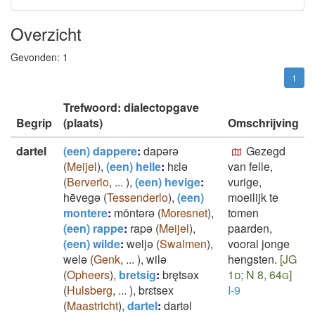
Overzicht
Gevonden:
1
1
Trefwoord: dialectopgave
Begrip
(plaats)
Omschrijving
dartel
(een) dappere
:
dapǝrǝ
Gezegd
(
Meijel
)
,
(een) helle
:
hɛlǝ
van felle,
(
Berverlo
,
...
)
,
(een) hevige
:
vurige,
hēvegǝ
(
Tessenderlo
)
,
(een)
moeilijk te
montere
:
mōntǝrǝ
(
Moresnet
)
,
tomen
(een) rappe
:
rapǝ
(
Meijel
)
,
paarden,
(een) wilde
:
weljǝ
(
Swalmen
)
,
vooral jonge
welǝ
(
Genk
,
...
)
,
wilǝ
hengsten.
[JG
(
Opheers
)
,
bretsig
:
brętsǝx
1d; N 8, 64g]
(
Hulsberg
,
...
)
,
brɛtsex
I-9
(
Maastricht
)
,
dartel
:
dartǝl