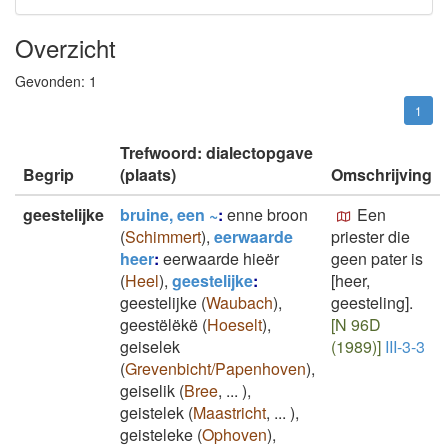
Overzicht
Gevonden:
1
1
Trefwoord: dialectopgave
Begrip
(plaats)
Omschrijving
geestelijke
bruine, een ~
:
enne broon
Een
(
Schimmert
)
,
eerwaarde
priester die
heer
:
eerwaarde hieër
geen pater is
(
Heel
)
,
geestelijke
:
[heer,
geestelijke
(
Waubach
)
,
geesteling].
geestëlëkë
(
Hoeselt
)
,
[N 96D
geiselek
(1989)]
III-3-3
(
Grevenbicht/Papenhoven
)
,
geiselik
(
Bree
,
...
)
,
geistelek
(
Maastricht
,
...
)
,
geisteleke
(
Ophoven
)
,