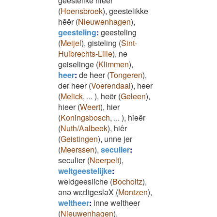
geestelike hieër
(
Hoensbroek
)
,
geestelikke
hēēr
(
Nieuwenhagen
)
,
geesteling
:
geesteling
(
Meijel
)
,
gisteling
(
Sint-
Huibrechts-Lille
)
,
ne
geiselinge
(
Klimmen
)
,
heer
:
de heer
(
Tongeren
)
,
der heer
(
Voerendaal
)
,
heer
(
Melick
,
...
)
,
heër
(
Geleen
)
,
hieer
(
Weert
)
,
hier
(
Koningsbosch
,
...
)
,
hieër
(
Nuth/Aalbeek
)
,
hiêr
(
Geistingen
)
,
unne jer
(
Meerssen
)
,
seculier
:
seculier
(
Neerpelt
)
,
weltgeestelijke
:
weldgeesliche
(
Bocholtz
)
,
ənə wɛɛltgesləX
(
Montzen
)
,
weltheer
:
inne weltheer
(
Nieuwenhagen
)
,