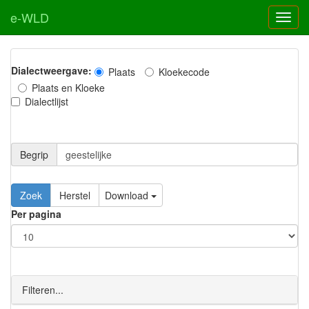
e-WLD
Dialectweergave:
Plaats
Kloekecode
Plaats en Kloeke
Dialectlijst
Begrip
Zoek
Herstel
Download
Per pagina
Filteren...