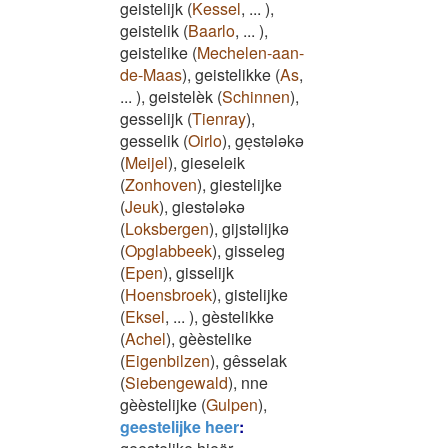
geistelijk
(
Kessel
,
...
)
,
geistelik
(
Baarlo
,
...
)
,
geistelike
(
Mechelen-aan-
de-Maas
)
,
geistelikke
(
As
,
...
)
,
geistelèk
(
Schinnen
)
,
gesselijk
(
Tienray
)
,
gesselik
(
Oirlo
)
,
geͅstələkə
(
Meijel
)
,
gieseleik
(
Zonhoven
)
,
giestelijke
(
Jeuk
)
,
giestələkə
(
Loksbergen
)
,
gijstəlijkə
(
Opglabbeek
)
,
gisseleg
(
Epen
)
,
gisselijk
(
Hoensbroek
)
,
gistelijke
(
Eksel
,
...
)
,
gèstelikke
(
Achel
)
,
gèèstelike
(
Eigenbilzen
)
,
gêsselak
(
Siebengewald
)
,
nne
gèèstelijke
(
Gulpen
)
,
geestelijke heer
: