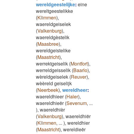
wereldgeestelijke
:
eine
wereltgeestelikke
(
Klimmen
)
,
waereldgeiselek
(
Valkenburg
)
,
waereldgèstelik
(
Maasbree
)
,
wereldgeistelike
(
Maastricht
)
,
werrektgeiselik
(
Montfort
)
,
werreldgeisselik
(
Baarlo
)
,
wèreldgeiselek
(
Reuver
)
,
wèèreld geiselijk
(
Neerbeek
)
,
wereldheer
:
waereldhieer
(
Haler
)
,
waereldhieër
(
Sevenum
,
...
)
,
waereldhièr
(
Valkenburg
)
,
waereldhiër
(
Klimmen
,
...
)
,
wereldhier
(
Maastricht
)
,
wereldieër