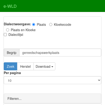
e-WLD
Dialectweergave:
Plaats
Kloekecode
Plaats en Kloeke
Dialectlijst
Begrip
Zoek
Herstel
Download
Per pagina
Filteren...