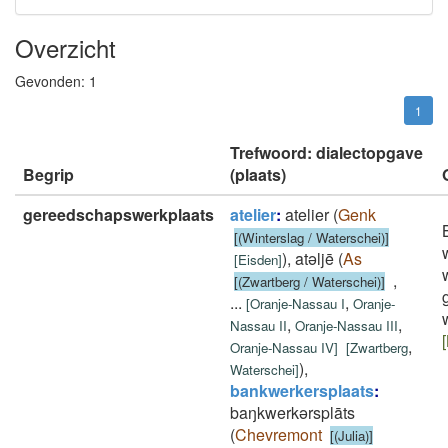
Overzicht
Gevonden:
1
1
Trefwoord: dialectopgave
Begrip
(plaats)
gereedschapswerkplaats
atelier
:
atelier
(
Genk
[(Winterslag / Waterschei)]
)
,
atǝljē
(
As
[
Eisden
]
,
[(Zwartberg / Waterschei)]
...
,
[
Oranje-Nassau I
Oranje-
,
,
Nassau II
Oranje-Nassau III
,
Oranje-Nassau IV
]
[
Zwartberg
)
,
Waterschei
]
bankwerkersplaats
:
baŋkwerkǝrsplāts
(
Chevremont
[(Julia)]