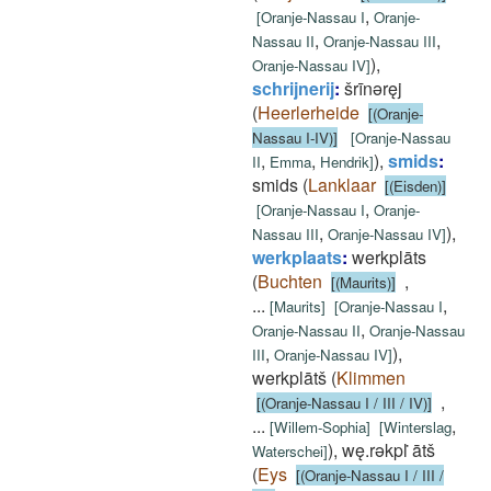
,
[
Oranje-Nassau I
Oranje-
,
,
Nassau II
Oranje-Nassau III
)
,
Oranje-Nassau IV
]
schrijnerij
:
šrīnǝręj
(
Heerlerheide
[(Oranje-
Nassau I-IV)]
[
Oranje-Nassau
,
,
)
,
smids
:
II
Emma
Hendrik
]
smids
(
Lanklaar
[(Eisden)]
,
[
Oranje-Nassau I
Oranje-
,
)
,
Nassau III
Oranje-Nassau IV
]
werkplaats
:
werkplāts
(
Buchten
,
[(Maurits)]
...
,
[
Maurits
]
[
Oranje-Nassau I
,
Oranje-Nassau II
Oranje-Nassau
,
)
,
III
Oranje-Nassau IV
]
werkplātš
(
Klimmen
,
[(Oranje-Nassau I / III / IV)]
...
,
[
Willem-Sophia
]
[
Winterslag
)
,
wę.rǝkpl ̇ātš
Waterschei
]
(
Eys
[(Oranje-Nassau I / III /