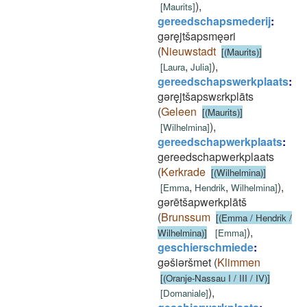
)
,
[
Maurits
]
gereedschapsmederij
:
gǝręjtšapsmęǝri
(
Nieuwstadt
[(Maurits)]
,
)
,
[
Laura
Julia
]
gereedschapswerkplaats
:
gǝręjtšapswɛrkplāts
(
Geleen
[(Maurits)]
)
,
[
Wilhelmina
]
gereedschapwerkplaats
:
gereedschapwerkplaats
(
Kerkrade
[(Wilhelmina)]
,
,
)
,
[
Emma
Hendrik
Wilhelmina
]
gǝrētšapwerkplātš
(
Brunssum
[(Emma / Hendrik /
)
,
Wilhelmina)]
[
Emma
]
geschierschmiede
:
gǝšiǝršmet
(
Klimmen
[(Oranje-Nassau I / III / IV)]
)
,
[
Domaniale
]