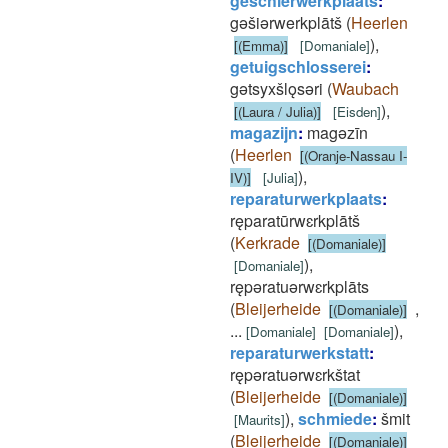
geschierwerkplaats
:
gǝšiǝrwerkplātš
(
Heerlen
)
,
[(Emma)]
[
Domaniale
]
getuigschlosserei
:
gǝtsyxšlǫsǝri
(
Waubach
)
,
[(Laura / Julia)]
[
Eisden
]
magazijn
:
magǝzīn
(
Heerlen
[(Oranje-Nassau I-
)
,
IV)]
[
Julia
]
reparaturwerkplaats
:
ręparatūrwɛrkplātš
(
Kerkrade
[(Domaniale)]
)
,
[
Domaniale
]
rępǝratuǝrwɛrkplāts
(
Bleijerheide
,
[(Domaniale)]
...
)
,
[
Domaniale
]
[
Domaniale
]
reparaturwerkstatt
:
rępǝratuǝrwɛrkštat
(
Bleijerheide
[(Domaniale)]
)
,
schmiede
:
šmit
[
Maurits
]
(
Bleijerheide
[(Domaniale)]