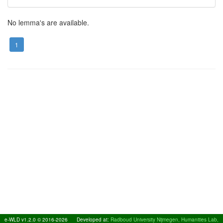
No lemma's are available.
1
e-WLD v1.2.0 © 2016-2026
Developed at:
Radboud University Nijmegen, Humanities Lab,