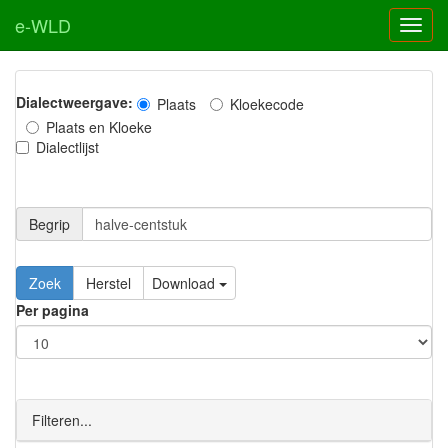
e-WLD
Dialectweergave:
Plaats
Kloekecode
Plaats en Kloeke
Dialectlijst
Begrip
Zoek
Herstel
Download
Per pagina
Filteren...