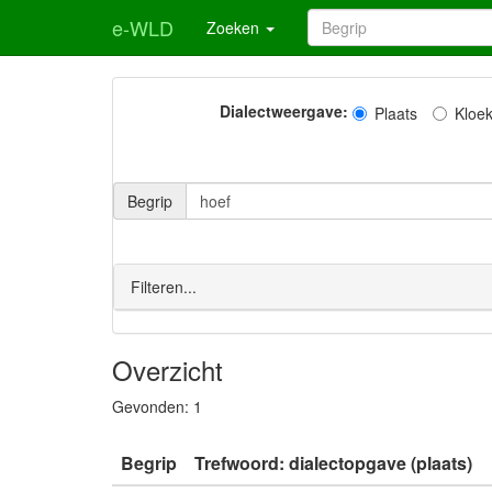
e-WLD
Zoeken
Dialectweergave:
Plaats
Kloe
Begrip
Filteren...
Overzicht
Gevonden:
1
Begrip
Trefwoord: dialectopgave (plaats)