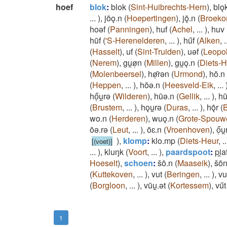
hoef
blok
:
blok
(
Sint-Huibrechts-Hern
)
,
blǫ
...
)
,
jōǫ.n
(
Hoepertingen
)
,
jǭ.n
(
Broek
hoǝf
(
Panningen
)
,
huf
(
Achel
,
...
)
,
huv
hūf
(
'S-Herenelderen
,
...
)
,
hűf
(
Alken
,
.
(
Hasselt
)
,
uf
(
Sint-Truiden
)
,
uǝf
(
Leopo
(
Nerem
)
,
gu̯ø̜n
(
Millen
)
,
gu̯ǫ.n
(
Diets-H
(
Molenbeersel
)
,
hø̜̄rǝn
(
Urmond
)
,
hō.n
(
Heppen
,
...
)
,
hōǝ.n
(
Heesveld-Eik
,
...
hő̜u̯rǝ
(
Wilderen
)
,
hūǝ.n
(
Gellik
,
...
)
,
hū
(
Brustem
,
...
)
,
hǫu̯rǝ
(
Duras
,
...
)
,
hǭr
(
B
wo.n
(
Herderen
)
,
wuǫ.n
(
Grote-Spouw
ōǝ.rǝ
(
Leut
,
...
)
,
ōɛ.n
(
Vroenhoven
)
,
ő̜u
)
,
klomp
:
klo.mp
(
Diets-Heur
,
..
[(voet)]
...
)
,
kluŋk
(
Voort
,
...
)
,
paardspoot
:
pi̯a
Hoeselt
)
,
schoen
:
šō.n
(
Maaseik
)
,
šō
(
Kuttekoven
,
...
)
,
vut
(
Beringen
,
...
)
,
vu
(
Borgloon
,
...
)
,
vūu̯.ǝt
(
Kortessem
)
,
vűt
1