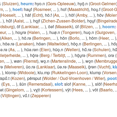
k
(
Sluizen
)
,
heurn
:
hyo.n
(
Gors-Opleeuw
)
,
hyǭ.n
(
Groot-Gelmen
om
,
...
)
,
hoef
:
hau̯f
(
Rosmeer
,
...
)
,
hof
(
Maastricht
)
,
hou̯.f
(
Groot-
(
Hoeselt
,
...
)
,
hāf
(
Echt
)
,
hō.f
(
As
,
...
)
,
hōf
(
Amby
,
...
)
,
hōv
(
Molen
..
)
,
hű̄f
(
Aalst
,
...
)
,
hǫi̯f
(
Zichen-Zussen-Bolder
)
,
hǫu̯f
(
Bingelrad
ldsburg
)
,
ōf
(
Lanklaar
,
...
)
,
ōǝf
(
Maaseik
)
,
ūf
(
Bilzen
,
...
)
,
hoorn
:
eur
,
...
)
,
hou̯rǝ
(
Halen
,
...
)
,
huø̜.n
(
Tongeren
)
,
huǫ.n
(
Guigoven
,
(
Alken
,
...
)
,
hō.rǝ
(
Beringen
,
...
)
,
hōn
(
Borlo
,
...
)
,
hōrn
(
Heer
,
...
)
)
,
hōǝ.rǝ
(
Lanaken
)
,
hōǝn
(
Waltwilder
)
,
hōǫ.n
(
Berlingen
,
...
)
,
hőu
ǝ.rǝ
(
As
,
...
)
,
hūǝ.rǝn
(
Elen
)
,
hūǫ.n
(
Wellen
)
,
hű̄.rǝ
(
Schulen
)
,
hű
leijerheide
,
...
)
,
hǭrǝ
(
Berg / Terblijt
,
...
)
,
hǭu̯rǝ
(
Rummen
)
,
orǝ
(
en
,
...
)
,
wøn
(
Riemst
)
,
wǫ.n
(
Martenslinde
,
...
)
,
wǫn
(
Membrugg
̯rǝ
(
Melveren
)
,
ūo.rǝ
(
Lanklaar
)
,
ūǝ.rǝ
(
Maaseik
)
,
ǭrǝn
(
Vucht
)
,
k
.
)
,
klomp
(
Widooie
)
,
klu.mp
(
Rukkelingen-Loon
)
,
klump
(
Vorsen
tspű̄.t
(
Kozen
)
,
pērsput
(
Wolder / Oud-Vroenhoven / Wiler
)
,
poot
n
(
Eys
,
...
)
,
šūn
(
Remersdaal
)
,
slof
:
slof
(
Kanne
,
...
)
,
slōf
(
Neerh
ǝt
(
Gingelom
,
...
)
,
vyi̯t
(
Kortessem
)
,
vȳt
(
Hees
,
...
)
,
vōt
(
Baarlo
,
..
(
Vlijtingen
)
,
vű̄.t
(
Zepperen
)