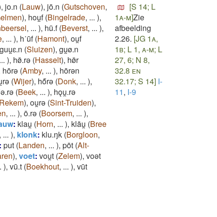
)
,
jo.n
(
Lauw
)
,
jō.n
(
Gutschoven
,
[S 14; L
Gelmen
)
,
hou̯f
(
Bingelrade
,
...
)
,
1a-m]
Zie
beersel
,
...
)
,
hū.f
(
Beverst
,
...
)
,
afbeelding
e
,
...
)
,
h˙ūf
(
Hamont
)
,
ou̯f
2.26.
[JG 1a,
guu̯ɛ.n
(
Sluizen
)
,
gu̯ø.n
1b; L 1, a-m; L
...
)
,
hø̄.rǝ
(
Hasselt
)
,
hø̄r
27, 6; N 8,
,
hōrǝ
(
Amby
,
...
)
,
hōrǝn
32.8 en
̯rǝ
(
Wijer
)
,
hő̄rǝ
(
Donk
,
...
)
,
32.17; S 14]
I-
̄ǝ.rǝ
(
Beek
,
...
)
,
hǫu̯.rǝ
11
,
I-9
Rekem
)
,
ou̯rǝ
(
Sint-Truiden
)
,
en
,
...
)
,
ō.rǝ
(
Boorsem
,
...
)
,
lauw
:
klau̯
(
Horn
,
...
)
,
klāu̯
(
Bree
,
...
)
,
klonk
:
klu.ŋk
(
Borgloon
,
:
put
(
Landen
,
...
)
,
pōt
(
Alt-
aren
)
,
voet
:
vou̯t
(
Zelem
)
,
voǝt
.
)
,
vū.t
(
Boekhout
,
...
)
,
vūt