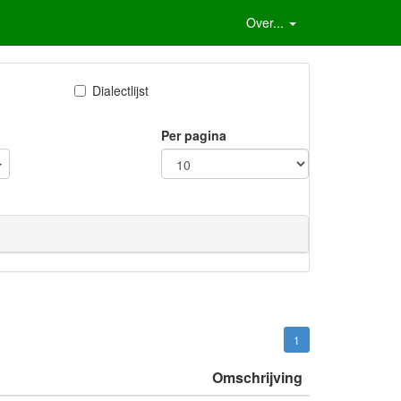
Over...
Dialectlijst
Per pagina
1
Omschrijving