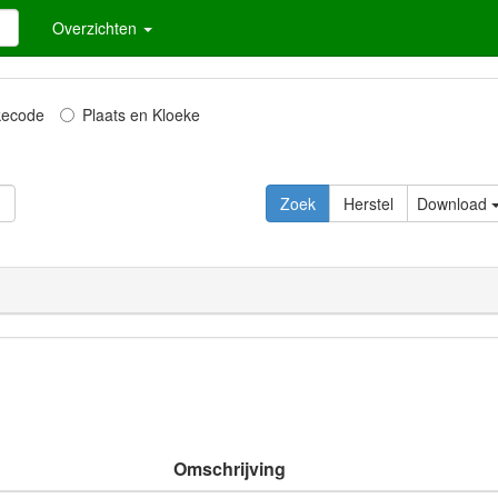
Overzichten
kecode
Plaats en Kloeke
Zoek
Herstel
Download
Omschrijving