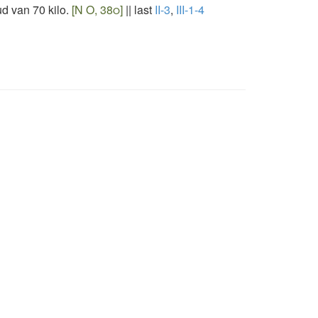
d van 70 kilo.
[N O, 38o]
||
last
II-3
,
III-1-4