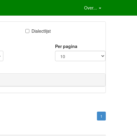
Over...
Dialectlijst
Per pagina
1