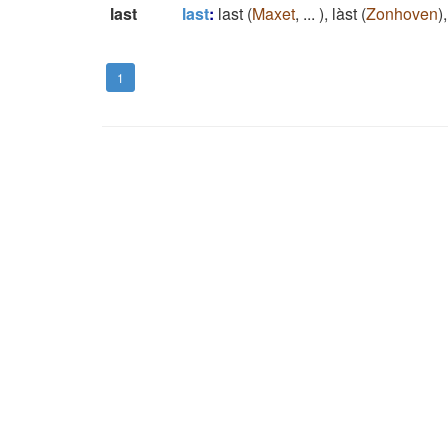
last
last
:
last
(
Maxet
,
...
)
,
làst
(
Zonhoven
)
1