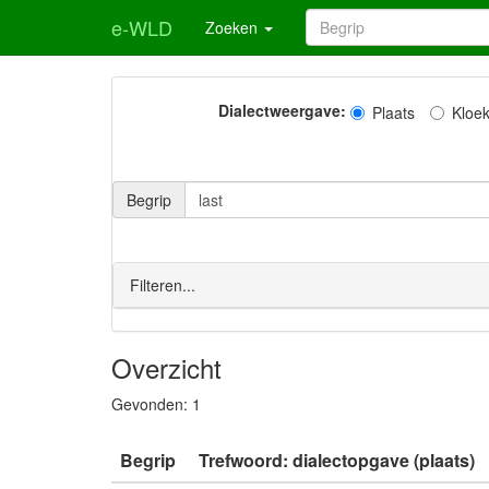
e-WLD
Zoeken
Dialectweergave:
Plaats
Kloe
Begrip
Filteren...
Overzicht
Gevonden:
1
Begrip
Trefwoord: dialectopgave (plaats)