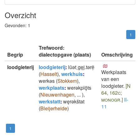
Overzicht
Gevonden:
1
1
Trefwoord:
Begrip
dialectopgave (plaats)
Omschrijving
loodgieterij
loodgieterij
:
lūǝt˲gęj.tǝrē̜
Werkplaats
(
Hasselt
)
,
werkhuis
:
van een
werkǝs
(
Stokkem
)
,
loodgieter.
[N
werkplaats
:
werǝkplǭts
64, 162c;
(
Nieuwenhagen
,
...
)
,
monogr.]
II-
werkstatt
:
węrǝkštat
11
(
Bleijerheide
)
1