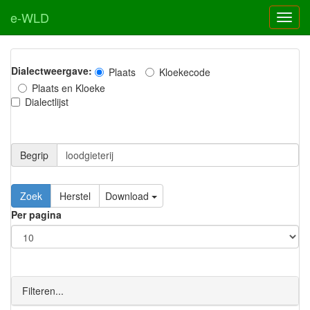
e-WLD
Dialectweergave:
Plaats
Kloekecode
Plaats en Kloeke
Dialectlijst
Begrip
Zoek
Herstel
Download
Per pagina
Filteren...