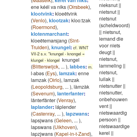
(
Maaseik
)
,
kerel van niks
:
nieksnut
||
ene kéél va niks
(
Oirsbeek
)
,
nietsnut
||
klootvink
:
kloeëtvink
nietsnut
(
Venlo
)
,
klootzak
:
kloo:tzak
(scheldwoord)
(
Roermond
)
,
||
nietsnut,
klotenmarchant
:
iemand die
kloeëtemarsjang
(
Sint-
voor niets
Truiden
)
,
knungel
:
cf. WNT
deugt
||
VII-2 s.v. "knungel - knongel =
nietsnut,
knungel
klungel - klongel
lammeling
||
(
Blitterswijck
,
...
)
,
labbes
:
m.
nietsnut,
l‧abəs
(
Eys
)
,
lamzak
:
enne
luilak
||
lamzak
(
Oirlo
)
,
lamzak
nietsnutter
||
(
Leopoldsburg
,
...
)
,
làmzàk
nietsnutter,
(
Sevenum
)
,
lanterfanter
:
onbehouwen
lānterfānter
(
Venray
)
,
vent
||
laplander
:
láplender
nietswaardig
(
Castenray
,
...
)
,
lapzwans
:
persoon
||
lapsjwans
(
Geleen
,
...
)
,
nietswaardige
lapswans
(
Uikhoven
)
,
kerel
||
lapzjwans
(
Kapel-in-t-Zand
)
,