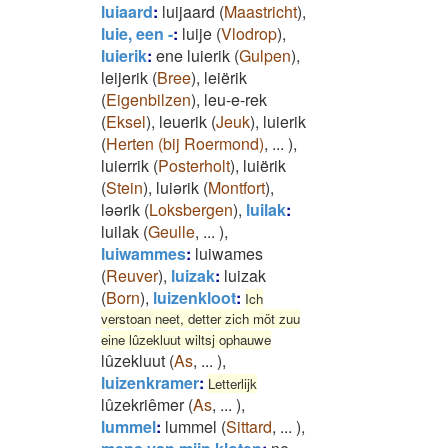
luiaard
:
luijaard
(
Maastricht
)
,
luie, een -
:
luije
(
Vlodrop
)
,
luierik
:
ene luierik
(
Gulpen
)
,
leijerik
(
Bree
)
,
leiërik
(
Eigenbilzen
)
,
leu-e-rek
(
Eksel
)
,
leuerik
(
Jeuk
)
,
luierik
(
Herten (bij Roermond)
,
...
)
,
luierrik
(
Posterholt
)
,
luiërik
(
Stein
)
,
luiərik
(
Montfort
)
,
ləərik
(
Loksbergen
)
,
luilak
:
luilak
(
Geulle
,
...
)
,
luiwammes
:
luiwames
(
Reuver
)
,
luizak
:
luizak
(
Born
)
,
luizenkloot
:
Ich
verstoan neet, detter zich möt zuu
eine lûzekluut wiltsj ophauwe
lûzekluut
(
As
,
...
)
,
luizenkramer
:
Letterlijk
lûzekriêmer
(
As
,
...
)
,
lummel
:
lummel
(
Sittard
,
...
)
,