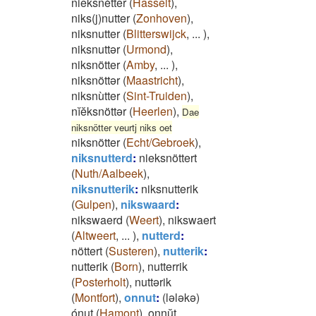
nieksnètter
(
Hasselt
)
,
niks(j)nutter
(
Zonhoven
)
,
niksnutter
(
Blitterswijck
,
...
)
,
niksnuttər
(
Urmond
)
,
niksnötter
(
Amby
,
...
)
,
niksnöttər
(
Maastricht
)
,
niksnùtter
(
Sint-Truiden
)
,
nĭĕksnöttər
(
Heerlen
)
,
Dae
niksnötter veurtj niks oet
niksnötter
(
Echt/Gebroek
)
,
niksnutterd
:
nieksnöttert
(
Nuth/Aalbeek
)
,
niksnutterik
:
niksnutterik
(
Gulpen
)
,
nikswaard
:
nikswaerd
(
Weert
)
,
nikswaert
(
Altweert
,
...
)
,
nutterd
:
nöttert
(
Susteren
)
,
nutterik
:
nutterik
(
Born
)
,
nutterrik
(
Posterholt
)
,
nuttərik
(
Montfort
)
,
onnut
:
(lələkə)
ónut
(
Hamont
)
,
onnŭt