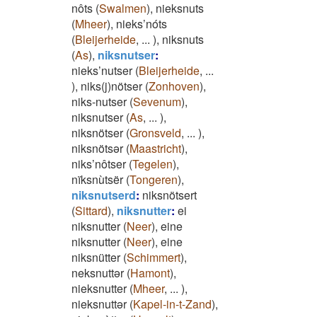
nôts
(
Swalmen
)
,
nieksnuts
(
Mheer
)
,
nieks’nóts
(
Bleijerheide
,
...
)
,
niksnuts
(
As
)
,
niksnutser
:
nieks’nutser
(
Bleijerheide
,
...
)
,
niks(j)nötser
(
Zonhoven
)
,
niks-nutser
(
Sevenum
)
,
niksnutser
(
As
,
...
)
,
niksnötser
(
Gronsveld
,
...
)
,
niksnötsər
(
Maastricht
)
,
niks’nôtser
(
Tegelen
)
,
nïksnùtsër
(
Tongeren
)
,
niksnutserd
:
niksnötsert
(
Sittard
)
,
niksnutter
:
ei
niksnutter
(
Neer
)
,
eine
niksnutter
(
Neer
)
,
eine
niksnütter
(
Schimmert
)
,
neksnuttər
(
Hamont
)
,
nieksnutter
(
Mheer
,
...
)
,
nieksnuttər
(
Kapel-in-t-Zand
)
,