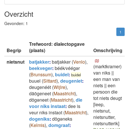
Overzicht
Gevonden:
1
1
Trefwoord: dialectopgave
Begrip
(plaats)
Omschrijving
nietsnut
batjakker
:
batjakker
(
Venlo
)
,
(marktkramer)
beekveger
:
béék⁄véégər
van niks
||
(
Brunssum
)
,
buidel
:
buidel
een man van
buuel
(
Sittard
)
,
deugeniet
:
niets
||
een
deugenéét
(
Wijlre
)
,
persoon die
däögeneet
(
Maastricht
)
,
tot niets deugt
dögəneet
(
Maastricht
)
,
die
[leep,
voor niks instaat
:
dee is
nietsnut,
veur niks instaot
(
Maastricht
)
,
nietsnutter,
dogeniks
:
dōgǝneks
nietsnutterik]
(
Kelmis
)
,
domgraaf
: