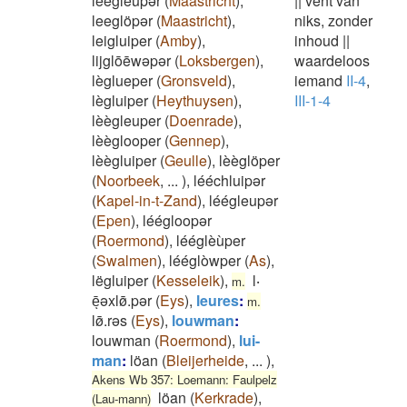
leegléúpər
(
Maastricht
)
,
||
vent van
leeglöpər
(
Maastricht
)
,
niks, zonder
leigluiper
(
Amby
)
,
inhoud
||
lijglōēwəpər
(
Loksbergen
)
,
waardeloos
lèglueper
(
Gronsveld
)
,
iemand
II-4
,
lègluiper
(
Heythuysen
)
,
III-1-4
lèègleuper
(
Doenrade
)
,
lèèglooper
(
Gennep
)
,
lèègluiper
(
Geulle
)
,
lèèglöper
(
Noorbeek
,
...
)
,
lééchluipər
(
Kapel-in-t-Zand
)
,
léégleupər
(
Epen
)
,
léégloopər
(
Roermond
)
,
lééglèùper
(
Swalmen
)
,
lééglòwper
(
As
)
,
lëgluiper
(
Kesseleik
)
,
l‧
m.
ēͅəxlø̄.pər
(
Eys
)
,
leures
:
m.
lø̄.rəs
(
Eys
)
,
louwman
:
louwman
(
Roermond
)
,
lui-
man
:
löan
(
Bleijerheide
,
...
)
,
Akens Wb 357: Loemann: Faulpelz
löan
(
Kerkrade
)
,
(Lau-mann)