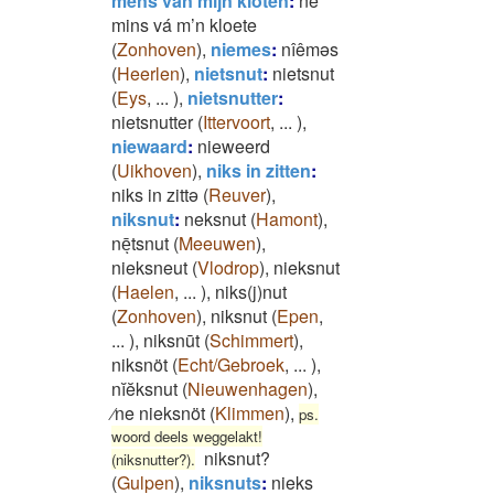
mens van mijn kloten
:
ne
mins vá m’n kloete
(
Zonhoven
)
,
niemes
:
nîêməs
(
Heerlen
)
,
nietsnut
:
nietsnut
(
Eys
,
...
)
,
nietsnutter
:
nietsnutter
(
Ittervoort
,
...
)
,
niewaard
:
nieweerd
(
Uikhoven
)
,
niks in zitten
:
niks in zittə
(
Reuver
)
,
niksnut
:
neksnut
(
Hamont
)
,
nēͅtsnut
(
Meeuwen
)
,
nieksneut
(
Vlodrop
)
,
nieksnut
(
Haelen
,
...
)
,
niks(j)nut
(
Zonhoven
)
,
niksnut
(
Epen
,
...
)
,
niksnūt
(
Schimmert
)
,
niksnöt
(
Echt/Gebroek
,
...
)
,
nĭĕksnut
(
Nieuwenhagen
)
,
⁄ne nieksnöt
(
Klimmen
)
,
ps.
woord deels weggelakt!
niksnut?
(niksnutter?).
(
Gulpen
)
,
niksnuts
:
nieks