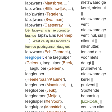
nietswaardige
lapzwans
(
Maasbree
,
...
)
,
kerel, nietsnut
lapzwāns
(
Blitterswijck
,
...
)
,
||
lap’zjwáns
(
Tegelen
)
,
nietswaardige
làpzjwáns
(
Swalmen
)
,
vent
||
lápswâns
(
Castenray
,
...
)
,
nietswaardige
Dèn lapzwa.ns is nie vöruut te
lapzwa.ns
(
Gennep
,
vent, nul, sul
||
bra.nde
...
)
,
niksnut
||
Waat veurtj dae lapzwans
niksnutter;
toch de goadsgansen daag oet
lapzwans
(
Echt/Gebroek
)
,
iemand die
leegloper
:
ene laegluiper
voor niets
(
Geleen
)
,
laegluiper
(
Beek
,
...
deugt
||
)
,
laĕgluiper
(
Geleen
)
,
prullenvent,
leagleuper
nietswaardige
(
Heerlerbaan/Kaumer
)
,
kerel
||
leegleuper
(
Maastricht
,
...
)
,
prulvent
||
leegloeper
(
Jeuk
)
,
Spottende
leegloerper
(
Meijel
)
,
benaming.
leegluiper
(
Ittervoort
)
,
[monogr.]
||
leegluipər
(
Maastricht
)
,
vent van niks