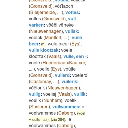
(
Gronsveld
)
,
vót’laoch
(
Bleijerheide
,
...
)
,
vottes
:
vottes
(
Gronsveld
)
,
vuil
varken
:
vōēël vērrəkə
(
Nieuwenhagen
)
,
vuilak
:
voelak
(
Montfort
,
...
)
,
vuile
beer
:
v‧ulə b‧eͅər
(
Eys
)
,
m.
vuile klootzak
:
voele
klootzak
(
Vaals
)
,
vuile, een -
:
voele
(
Heerlerbaan/Kaumer
,
...
)
,
voelle
(
Eys
)
,
voûjle
(
Gronsveld
)
,
vuilerd
:
voelerd
(
Castenray
,
...
)
,
vuilerik
:
vŏĕlərik
(
Nieuwenhagen
)
,
vuilig
:
voelisj
(
Vaals
)
,
vuilik
:
voelik
(
Nunhem
)
,
vōēlik
(
Susteren
)
,
vuilwammes
:
e
voelwammes
(
Caberg
)
,
(voel
e
= duits faul). (zie 294).
vòèlwammes
(
Caberg
)
,