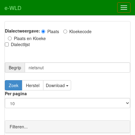
e-WLD
Dialectweergave:
Plaats
Kloekecode
Plaats en Kloeke
Dialectlijst
Begrip
Zoek
Herstel
Download
Per pagina
Filteren...