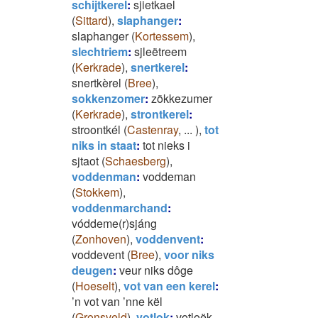
schijtkerel
:
sjietkael
(
Sittard
)
,
slaphanger
:
slaphanger
(
Kortessem
)
,
slechtriem
:
sjleëtreem
(
Kerkrade
)
,
snertkerel
:
snertkèrel
(
Bree
)
,
sokkenzomer
:
zökkezumer
(
Kerkrade
)
,
strontkerel
:
stroontkél
(
Castenray
,
...
)
,
tot
niks in staat
:
tot nieks i
sjtaot
(
Schaesberg
)
,
voddenman
:
voddeman
(
Stokkem
)
,
voddenmarchand
:
vóddeme(r)sjáng
(
Zonhoven
)
,
voddenvent
:
voddevent
(
Bree
)
,
voor niks
deugen
:
veur niks dôge
(
Hoeselt
)
,
vot van een kerel
:
’n vot van ’nne kël
(
Gronsveld
)
,
votlok
:
votloëk