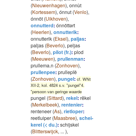
(
Nieuwenhagen
)
,
onnùt
(
Kortessem
)
,
ónnut
(
Venlo
)
,
ónnöt
(
Uikhoven
)
,
onnutterd
:
ónnöttərt
(
Heerlen
)
,
onnutterik
:
onnutterik
(
Eksel
)
,
paljas
:
paljas
(
Beverlo
)
,
peljas
(
Beverlo
)
,
pilot (fr.)
:
plod
(
Meeuwen
)
,
prullenman
:
prullema.n
(
Zonhoven
)
,
prullenpee
:
prullepīē
(
Zonhoven
)
,
pungel
:
cf. WNt
XII-2, kol. 4824 s.v. "pungel"4.
"persoon van geringe waarde
pungel
(
Sittard
)
,
rekel
:
rĕkel
(
Merkelbeek
)
,
rentenier
:
renteneer
(
As
)
,
rietloper
:
reetluiper
(
Maasbree
)
,
schei-
kerel (< du.)
:
schijskel
(
Blitterswijck
,
...
)
,