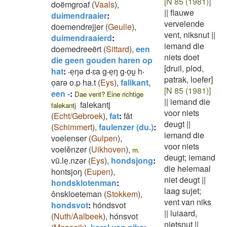
[N 85 (1981)]
doëmgroaf
(
Vaals
)
,
||
flauwe
duimendraaier
:
vervelende
doemendrejjer
(
Geulle
)
,
vent, niksnut
||
duimendraaierd
:
iemand die
doemedreeërt
(
Sittard
)
,
een
niets doet
die geen gouden haren op
[druil, plod,
hat
:
‧eͅŋə d‧ɛa g‧eͅŋ g‧oͅu̯ h‧
patrak, loefer]
oͅarə o.p ha.t
(
Eys
)
,
falikant,
[N 85 (1981)]
een -
:
Dae vent? Eine richtige
||
iemand die
falekantj
falekantj
voor niets
(
Echt/Gebroek
)
,
fat
:
fât
deugt
||
(
Schimmert
)
,
faulenzer (du.)
:
iemand die
voelenser
(
Gulpen
)
,
voor niets
voelĕnzer
(
Uikhoven
)
,
m.
deugt; iemand
vū.leͅ.nzər
(
Eys
)
,
hondsjong
:
die helemaal
hontsjoŋ
(
Eupen
)
,
niet deugt
||
hondsklotenman
:
laag sujet;
ônskloeteman
(
Stokkem
)
,
vent van niks
hondsvot
:
hóndsvot
||
luiaard,
(
Nuth/Aalbeek
)
,
hónsvot
nietsnut
||