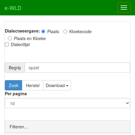
e-WLD
Dialectweergave:
Plaats
Kloekecode
Plaats en Kloeke
Dialectlijst
Begrip
Zoek
Herstel
Download
Per pagina
Filteren...