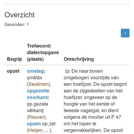
Overzicht
Gevonden:
1
1
Trefwoord:
dialectopgave
Begrip
(plaats)
Omschrijving
opzet
omslag
:
De naar boven
ǫmšlāx
omgebogen voorzijde van
(
Swalmen
)
,
een hoefijzer. De opzet begint
opgezette
aan de zijgedeelten van het
voorkant
:
hoefijzer, ongeveer op de
ǫp˲gǝzatǝ
hoogte van het eerste of
vø̄rkantj
tweede nagelgat, en dient
(
Reuver
)
,
volgens de invuller uit P 47
opzet
:
op˲ze̜t
om het lopen te
(
Heijen
,
...
)
,
vergemakkelijken. De opzet