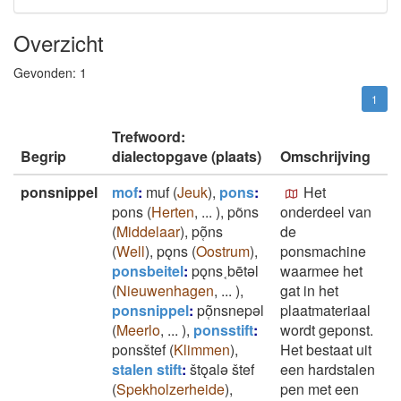
Overzicht
Gevonden:
1
1
Trefwoord:
Begrip
dialectopgave (plaats)
Omschrijving
ponsnippel
mof
:
muf
(
Jeuk
)
,
pons
:
Het
pons
(
Herten
,
...
)
,
põns
onderdeel van
(
Middelaar
)
,
põ̜ns
de
(
Well
)
,
pǫns
(
Oostrum
)
,
ponsmachine
ponsbeitel
:
pǫns˱bētǝl
waarmee het
(
Nieuwenhagen
,
...
)
,
gat in het
ponsnippel
:
põ̜nsnepǝl
plaatmateriaal
(
Meerlo
,
...
)
,
ponsstift
:
wordt geponst.
ponsštef
(
Klimmen
)
,
Het bestaat uit
stalen stift
:
štǫalǝ štef
een hardstalen
(
Spekholzerheide
)
,
pen met een