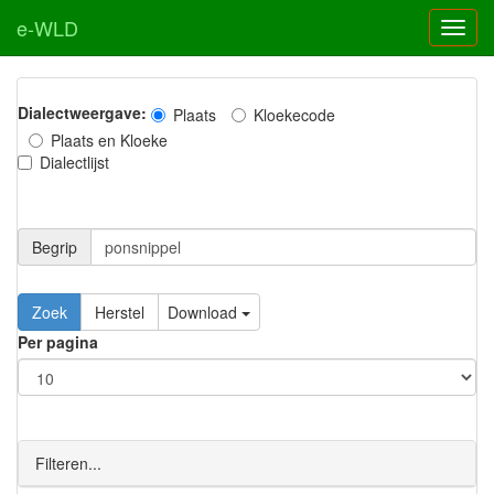
e-WLD
Dialectweergave:
Plaats
Kloekecode
Plaats en Kloeke
Dialectlijst
Begrip
Zoek
Herstel
Download
Per pagina
Filteren...