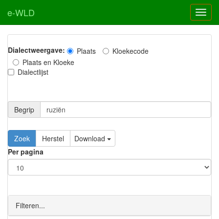
e-WLD
Dialectweergave:
Plaats
Kloekecode
Plaats en Kloeke
Dialectlijst
Begrip
Zoek
Herstel
Download
Per pagina
Filteren...