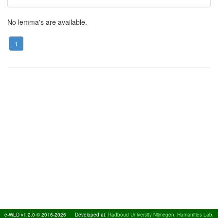
No lemma's are available.
1
e-WLD v1.2.0 © 2016-2026
Developed at:
Radboud University Nijmegen, Humanities Lab,