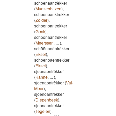
schoenaantrèkker
(
Munsterbilzen
)
,
schoenoanktrekker
(
Zolder
)
,
schoenoantrekker
(
Genk
)
,
schoonaantrekker
(
Meerssen
,
...
)
,
schōēnaoëntrèkker
(
Eksel
)
,
schōēnoaëntrèkker
(
Eksel
)
,
sjeunaontrèkker
(
Kanne
,
...
)
,
sjoenaontrèkker
(
Val-
Meer
)
,
sjoenoantrekker
(
Diepenbeek
)
,
sjoonaantrekker
(
Tegelen
)
,