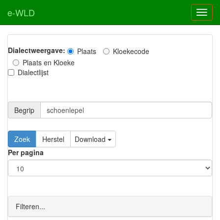
e-WLD
Dialectweergave:
Plaats
Kloekecode
Plaats en Kloeke
Dialectlijst
Begrip
Zoek
Herstel
Download
Per pagina
Filteren...