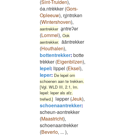
(
Sint-Truiden
)
,
óa.ntrèkker
(
Gors-
Opleeuw
)
,
ŋjntrɛkən
(
Wintershoven
)
,
ḁntreʔər
aantrekker
(
Lommel
)
,
Ook
āāntrekker
aentrekker.
(
Houthalen
)
,
bottentrekker
:
botte
trèkker
(
Eigenbilzen
)
,
lepel
:
lippel
(
Eksel
)
,
leper
:
De lepel om
schoenen aan te trekken.
[Vgl. WLD III, 2.1, lm.
lepel: leper als afz.
ləpper
(
Jeuk
)
,
trefwd.]
schoenaantrekker
:
scheun-aontrekker
(
Maastricht
)
,
schoenaantrekker
(
Beverlo
,
...
)
,