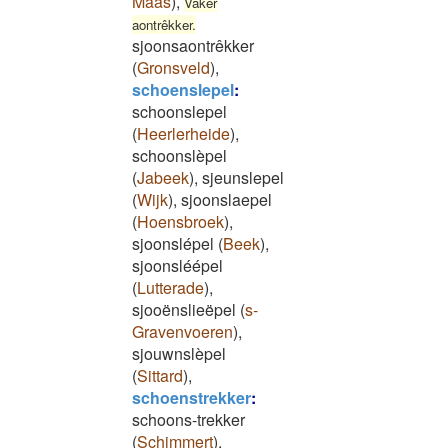
Maas
)
,
Vaker
aontrêkker.
sjoonsaontrêkker
(
Gronsveld
)
,
schoenslepel
:
schoonslepel
(
Heerlerheide
)
,
schoonslèpel
(
Jabeek
)
,
sjeunslepel
(
Wijk
)
,
sjoonslaepel
(
Hoensbroek
)
,
sjoonslépel
(
Beek
)
,
sjoonsléépel
(
Lutterade
)
,
sjooënslieëpel
(
s-
Gravenvoeren
)
,
sjouwnslèpel
(
Sittard
)
,
schoenstrekker
:
schoons-trekker
(
Schimmert
)
,