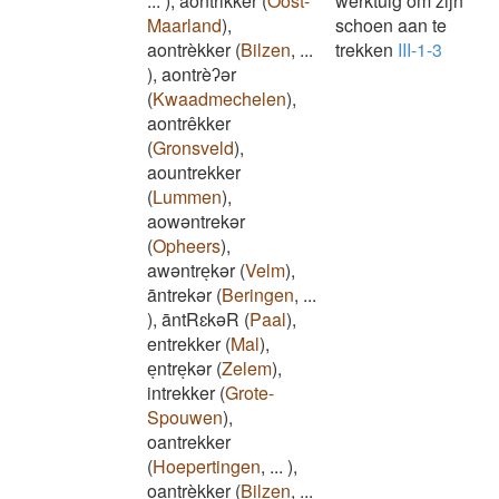
...
)
,
aontrikker
(
Oost-
werktuig om zijn
Maarland
)
,
schoen aan te
aontrèkker
(
Bilzen
,
...
trekken
III-1-3
)
,
aontrèʔər
(
Kwaadmechelen
)
,
aontrêkker
(
Gronsveld
)
,
aountrekker
(
Lummen
)
,
aowəntrekər
(
Opheers
)
,
awəntreͅkər
(
Velm
)
,
āntrekər
(
Beringen
,
...
)
,
āntRɛkəR
(
Paal
)
,
entrekker
(
Mal
)
,
eͅntreͅkər
(
Zelem
)
,
intrekker
(
Grote-
Spouwen
)
,
oantrekker
(
Hoepertingen
,
...
)
,
oantrèkker
(
Bilzen
,
...