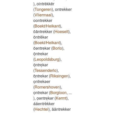
)
,
ointrèkkër
(
Tongeren
)
,
ontrekker
(
Vliermaal
)
,
oontrekker
(
Boekt/Heikant
)
,
ōāntrekker
(
Hoeselt
)
,
ōntrĕkər
(
Boekt/Heikant
)
,
ōəntrekər
(
Borlo
)
,
ōͅntrekər
(
Leopoldsburg
)
,
ōͅntreͅkər
(
Tessenderlo
)
,
o͂ͅntrekər
(
Riksingen
)
,
oͅntrekəer
(
Romershoven
)
,
oͅntrekər
(
Borgloon
,
...
)
,
oͅəntreͅkər
(
Kermt
)
,
ááentrèkker
(
Hechtel
)
,
âântrekker