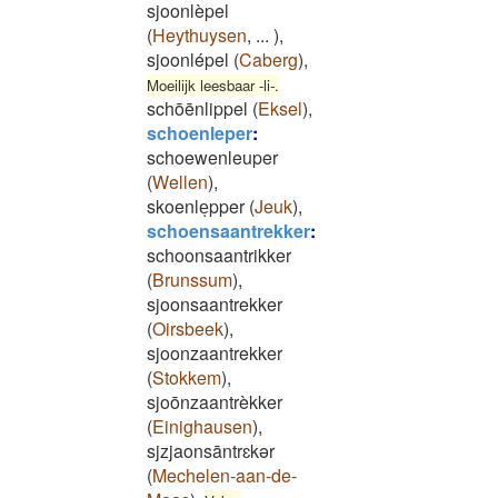
sjoonlèpel
(
Heythuysen
,
...
)
,
sjoonlépel
(
Caberg
)
,
Moeilijk leesbaar -li-.
schōēnlippel
(
Eksel
)
,
schoenleper
:
schoewenleuper
(
Wellen
)
,
skoenleͅpper
(
Jeuk
)
,
schoensaantrekker
:
schoonsaantrikker
(
Brunssum
)
,
sjoonsaantrekker
(
Oirsbeek
)
,
sjoonzaantrekker
(
Stokkem
)
,
sjoōnzaantrèkker
(
Einighausen
)
,
sjzjaonsāntrɛkər
(
Mechelen-aan-de-