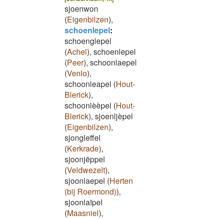
sjoenwon
(
Eigenbilzen
)
,
schoenlepel
:
schoenglepel
(
Achel
)
,
schoenlepel
(
Peer
)
,
schoonlaepel
(
Venlo
)
,
schoonleapel
(
Hout-
Blerick
)
,
schoonlèèpel
(
Hout-
Blerick
)
,
sjoenljèpel
(
Eigenbilzen
)
,
sjongleffel
(
Kerkrade
)
,
sjoonjēppel
(
Veldwezelt
)
,
sjoonlaepel
(
Herten
(bij Roermond)
)
,
sjoonlaïpel
(
Maasniel
)
,