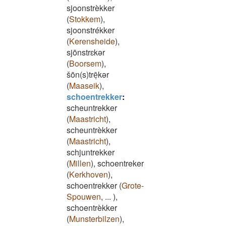
sjoonstrèkker
(
Stokkem
)
,
sjoonstrékker
(
Kerensheide
)
,
sjōnstrɛkər
(
Boorsem
)
,
šōn(s)trēͅkər
(
Maaseik
)
,
schoentrekker
:
scheuntrekker
(
Maastricht
)
,
scheuntrèkker
(
Maastricht
)
,
schjuntrekker
(
Millen
)
,
schoentreker
(
Kerkhoven
)
,
schoentrekker
(
Grote-
Spouwen
,
...
)
,
schoentrèkker
(
Munsterbilzen
)
,