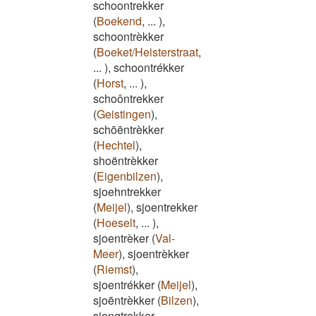
schoontrekker
(
Boekend
,
...
)
,
schoontrèkker
(
Boeket/Heisterstraat
,
...
)
,
schoontrékker
(
Horst
,
...
)
,
schoôntrekker
(
Geistingen
)
,
schōēntrèkker
(
Hechtel
)
,
shoëntrèkker
(
Eigenbilzen
)
,
sjoehntrekker
(
Meijel
)
,
sjoentrekker
(
Hoeselt
,
...
)
,
sjoentrèker
(
Val-
Meer
)
,
sjoentrèkker
(
Riemst
)
,
sjoentrékker
(
Meijel
)
,
sjoēntrèkker
(
Bilzen
)
,
sjongtrekker