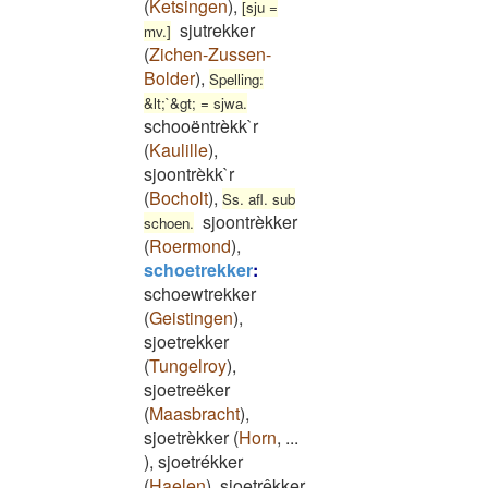
(
Ketsingen
)
,
[sju =
sjutrekker
mv.]
(
Zichen-Zussen-
Bolder
)
,
Spelling:
&lt;`&gt; = sjwa.
schooëntrèkk`r
(
Kaulille
)
,
sjoontrèkk`r
(
Bocholt
)
,
Ss. afl. sub
sjoontrèkker
schoen.
(
Roermond
)
,
schoetrekker
:
schoewtrekker
(
Geistingen
)
,
sjoetrekker
(
Tungelroy
)
,
sjoetreëker
(
Maasbracht
)
,
sjoetrèkker
(
Horn
,
...
)
,
sjoetrékker
(
Haelen
)
,
sjoetrêkker