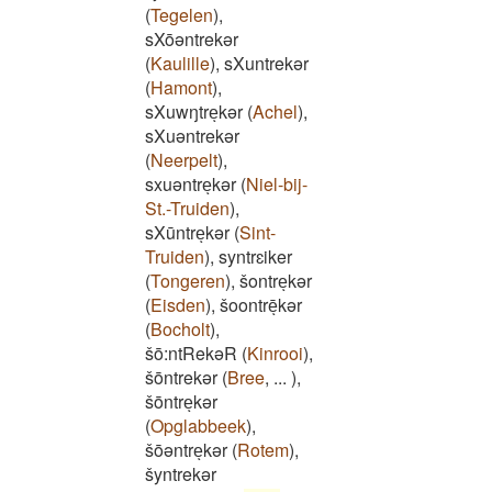
(
Tegelen
)
,
sXōəntrekər
(
Kaulille
)
,
sXuntrekər
(
Hamont
)
,
sXuwŋtreͅkər
(
Achel
)
,
sXuəntrekər
(
Neerpelt
)
,
sxuəntreͅkər
(
Niel-bij-
St.-Truiden
)
,
sXūntreͅkər
(
Sint-
Truiden
)
,
syntrɛiker
(
Tongeren
)
,
šontreͅkər
(
Eisden
)
,
šoontrēͅkər
(
Bocholt
)
,
šō:ntRekəR
(
Kinrooi
)
,
šōntrekər
(
Bree
,
...
)
,
šōntreͅkər
(
Opglabbeek
)
,
šōəntreͅkər
(
Rotem
)
,
šyntrekər