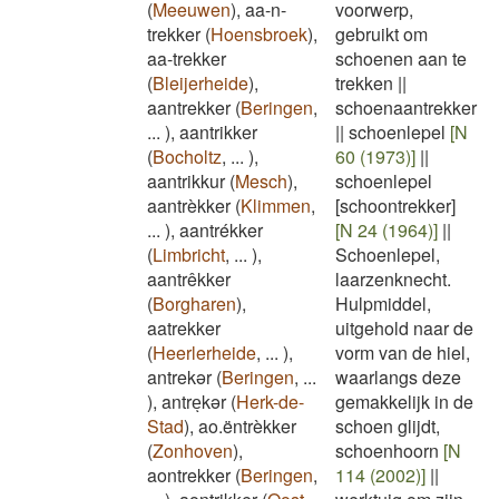
(
Meeuwen
)
,
aa-n-
voorwerp,
trekker
(
Hoensbroek
)
,
gebruikt om
aa-trekker
schoenen aan te
(
Bleijerheide
)
,
trekken
||
aantrekker
(
Beringen
,
schoenaantrekker
...
)
,
aantrikker
||
schoenlepel
[N
(
Bocholtz
,
...
)
,
60 (1973)]
||
aantrikkur
(
Mesch
)
,
schoenlepel
aantrèkker
(
Klimmen
,
[schoontrekker]
...
)
,
aantrékker
[N 24 (1964)]
||
(
Limbricht
,
...
)
,
Schoenlepel,
aantrêkker
laarzenknecht.
(
Borgharen
)
,
Hulpmiddel,
aatrekker
uitgehold naar de
(
Heerlerheide
,
...
)
,
vorm van de hiel,
antrekər
(
Beringen
,
...
waarlangs deze
)
,
antreͅkər
(
Herk-de-
gemakkelijk in de
Stad
)
,
ao.ëntrèkker
schoen glijdt,
(
Zonhoven
)
,
schoenhoorn
[N
aontrekker
(
Beringen
,
114 (2002)]
||