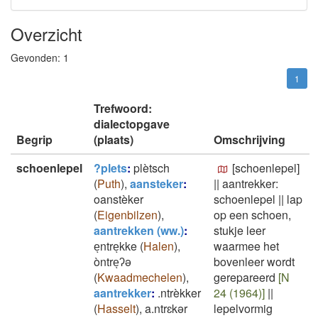
Overzicht
Gevonden:
1
1
Trefwoord:
dialectopgave
Begrip
(plaats)
Omschrijving
schoenlepel
?plets
:
plètsch
[schoenlepel]
(
Puth
)
,
aansteker
:
||
aantrekker:
oanstèker
schoenlepel
||
lap
(
Eigenbilzen
)
,
op een schoen,
aantrekken (ww.)
:
stukje leer
eͅntreͅkke
(
Halen
)
,
waarmee het
òntreͅʔə
bovenleer wordt
(
Kwaadmechelen
)
,
gerepareerd
[N
aantrekker
:
.ntrèkker
24 (1964)]
||
(
Hasselt
)
,
a.ntrɛkər
lepelvormig