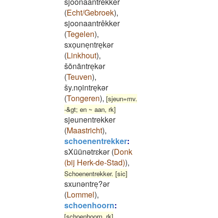
sjoonaantrĕkker
(
Echt/Gebroek
)
,
sjoonaantrêkker
(
Tegelen
)
,
sxoͅuneͅntreͅkər
(
Linkhout
)
,
šōnāntreͅkər
(
Teuven
)
,
šy.noͅintreͅkər
(
Tongeren
)
,
[sjeun=mv.
-&gt; en ~ aan, rk]
sjeunentrekker
(
Maastricht
)
,
schoenentrekker
:
sXüünətrɛkər
(
Donk
(bij Herk-de-Stad)
)
,
Schoenentrekker. [sic]
sxunəntreͅ?ər
(
Lommel
)
,
schoenhoorn
:
[schoenhoorn, rk]