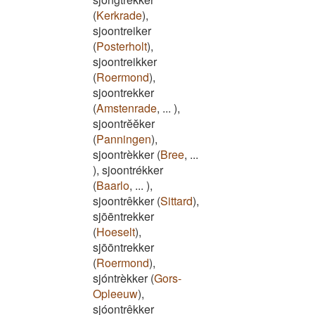
(
Kerkrade
)
,
sjoontreiker
(
Posterholt
)
,
sjoontreikker
(
Roermond
)
,
sjoontrekker
(
Amstenrade
,
...
)
,
sjoontrĕĕker
(
Panningen
)
,
sjoontrèkker
(
Bree
,
...
)
,
sjoontrékker
(
Baarlo
,
...
)
,
sjoontrêkker
(
Sittard
)
,
sjōēntrekker
(
Hoeselt
)
,
sjōōntrekker
(
Roermond
)
,
sjóntrèkker
(
Gors-
Opleeuw
)
,
sjóontrêkker