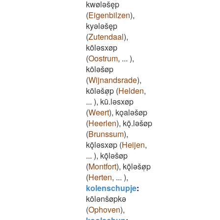
kwølǝšęp
(
Eigenbilzen
)
,
kyǝlǝšęp
(
Zutendaal
)
,
kōlǝsxøp
(
Oostrum
,
...
)
,
kōlǝšøp
(
Wijnandsrade
)
,
kōlǝšø̜p
(
Helden
,
...
)
,
kū.lǝsxøp
(
Weert
)
,
kǫalǝšøp
(
Heerlen
)
,
kǭ.lǝšøp
(
Brunssum
)
,
kǭlǝsxøp
(
Heijen
,
...
)
,
kǭlǝšøp
(
Montfort
)
,
kǭlǝšø̜p
(
Herten
,
...
)
,
kolenschupje
:
kōlǝnšøpkǝ
(
Ophoven
)
,