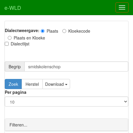
e-WLD
Dialectweergave:
Plaats
Kloekecode
Plaats en Kloeke
Dialectlijst
Begrip
Zoek
Herstel
Download
Per pagina
Filteren...