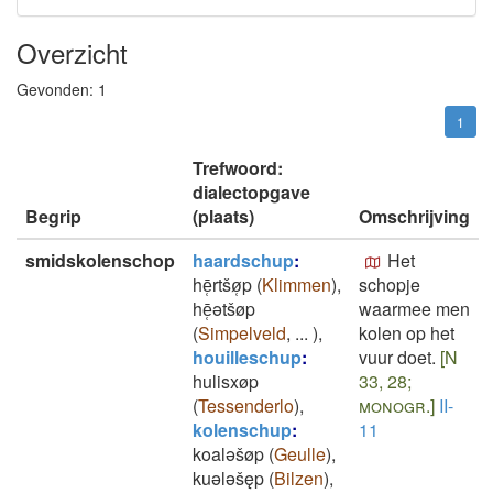
Overzicht
Gevonden:
1
1
Trefwoord:
dialectopgave
Begrip
(plaats)
Omschrijving
smidskolenschop
haardschup
:
Het
hē̜rtšø̜p
(
Klimmen
)
,
schopje
hē̜ǝtšøp
waarmee men
(
Simpelveld
,
...
)
,
kolen op het
houilleschup
:
vuur doet.
[N
hulisxøp
33, 28;
(
Tessenderlo
)
,
monogr.]
II-
kolenschup
:
11
koalǝšøp
(
Geulle
)
,
kuǝlǝšęp
(
Bilzen
)
,