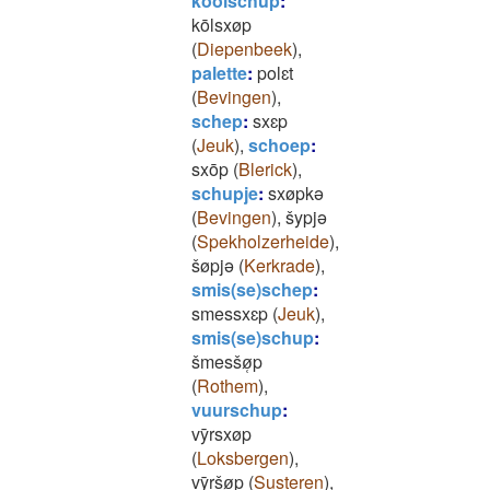
koolschup
:
kōlsxøp
(
Diepenbeek
)
,
palette
:
polɛt
(
Bevingen
)
,
schep
:
sxɛp
(
Jeuk
)
,
schoep
:
sxōp
(
Blerick
)
,
schupje
:
sxøpkǝ
(
Bevingen
)
,
šypjǝ
(
Spekholzerheide
)
,
šøpjǝ
(
Kerkrade
)
,
smis(se)schep
:
smessxɛp
(
Jeuk
)
,
smis(se)schup
:
šmesšø̜p
(
Rothem
)
,
vuurschup
:
vȳrsxøp
(
Loksbergen
)
,
vȳršø̜p
(
Susteren
)
,