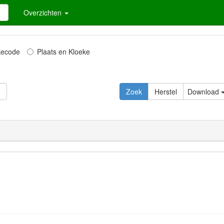
Overzichten
kecode
Plaats en Kloeke
Zoek
Herstel
Download