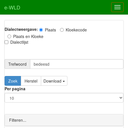
e-WLD
Dialectweergave:
Plaats
Kloekecode
Plaats en Kloeke
Dialectlijst
Trefwoord
Download
Per pagina
Filteren...