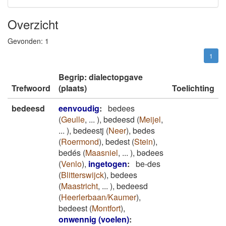
Overzicht
Gevonden:
1
1
Begrip: dialectopgave
Trefwoord
(plaats)
Toelichting
bedeesd
eenvoudig
:
bedees
(
Geulle
,
...
)
,
bedeesd
(
Meijel
,
...
)
,
bedeestj
(
Neer
)
,
bedes
(
Roermond
)
,
bedest
(
Stein
)
,
bedés
(
Maasniel
,
...
)
,
bədees
(
Venlo
)
,
ingetogen
:
be-des
(
Blitterswijck
)
,
bedees
(
Maastricht
,
...
)
,
bedeesd
(
Heerlerbaan/Kaumer
)
,
bedeest
(
Montfort
)
,
onwennig (voelen)
: