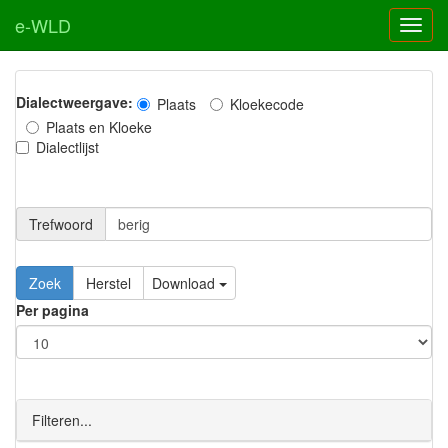
e-WLD
Dialectweergave:
Plaats
Kloekecode
Plaats en Kloeke
Dialectlijst
Trefwoord
Download
Per pagina
Filteren...