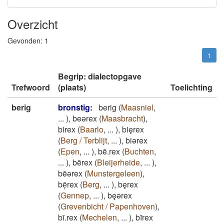
Overzicht
Gevonden:
1
1
Begrip: dialectopgave
Trefwoord
(plaats)
Toelichting
berig
bronstig
:
berig
(
Maasniel
,
...
)
,
beǝrex
(
Maasbracht
)
,
birex
(
Baarlo
,
...
)
,
bięrex
(
Berg / Terblijt
,
...
)
,
biǝrex
(
Epen
,
...
)
,
bē.rex
(
Buchten
,
...
)
,
bērex
(
Bleijerheide
,
...
)
,
bēǝrex
(
Munstergeleen
)
,
bē̜rex
(
Berg
,
...
)
,
bęrex
(
Gennep
,
...
)
,
bęǝrex
(
Grevenbicht / Papenhoven
)
,
bī.rex
(
Mechelen
,
...
)
,
bīrex