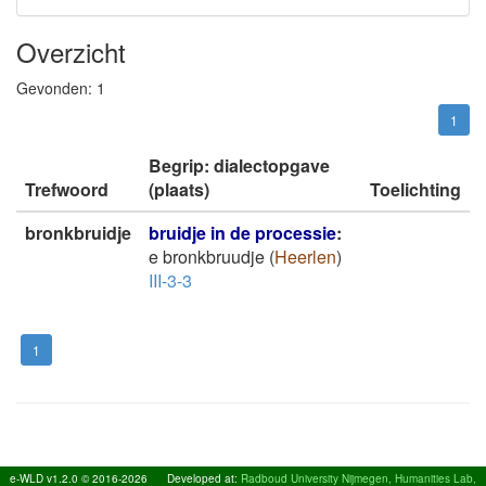
Overzicht
Gevonden:
1
1
Begrip: dialectopgave
Trefwoord
(plaats)
Toelichting
bronkbruidje
bruidje in de processie
:
e bronkbruudje
(
Heerlen
)
III-3-3
1
e-WLD v1.2.0 © 2016-2026
Developed at:
Radboud University Nijmegen, Humanities Lab,