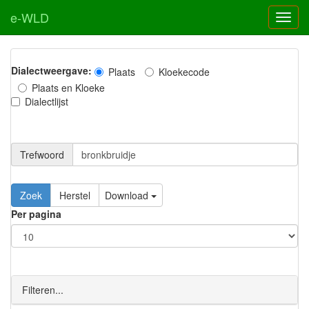
e-WLD
Dialectweergave:
Plaats
Kloekecode
Plaats en Kloeke
Dialectlijst
Trefwoord
Download
Per pagina
Filteren...