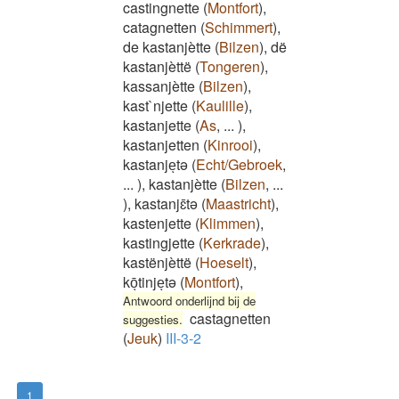
castingnette
(
Montfort
)
,
catagnetten
(
Schimmert
)
,
de kastanjètte
(
Bilzen
)
,
dë
kastanjèttë
(
Tongeren
)
,
kassanjètte
(
Bilzen
)
,
kast`njette
(
Kaulille
)
,
kastanjette
(
As
,
...
)
,
kastanjetten
(
Kinrooi
)
,
kastanjeͅtə
(
Echt/Gebroek
,
...
)
,
kastanjètte
(
Bilzen
,
...
)
,
kastanjɛ̄tə
(
Maastricht
)
,
kastenjette
(
Klimmen
)
,
kastingjette
(
Kerkrade
)
,
kastënjèttë
(
Hoeselt
)
,
kōͅtinjeͅtə
(
Montfort
)
,
Antwoord onderlijnd bij de
castagnetten
suggesties.
(
Jeuk
)
III-3-2
1