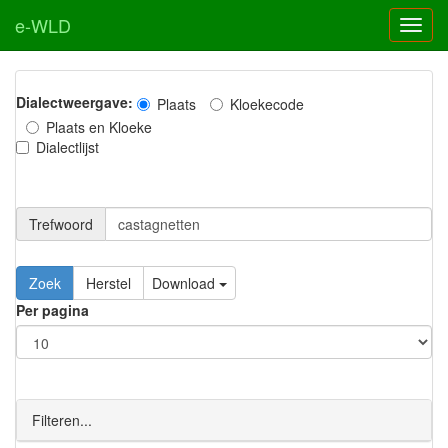
e-WLD
Dialectweergave:
Plaats
Kloekecode
Plaats en Kloeke
Dialectlijst
Trefwoord
Download
Per pagina
Filteren...