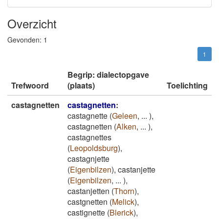
Overzicht
Gevonden:
1
1
Begrip: dialectopgave
Trefwoord
(plaats)
Toelichting
castagnetten
castagnetten
:
castagnette
(
Geleen
,
...
)
,
castagnetten
(
Alken
,
...
)
,
castagnettes
(
Leopoldsburg
)
,
castagnjette
(
Eigenbilzen
)
,
castanjette
(
Eigenbilzen
,
...
)
,
castanjetten
(
Thorn
)
,
castgnetten
(
Melick
)
,
castignette
(
Blerick
)
,