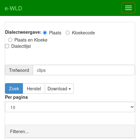
e-WLD
Dialectweergave:
Plaats
Kloekecode
Plaats en Kloeke
Dialectlijst
Trefwoord
Download
Per pagina
Filteren...