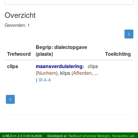
Overzicht
Gevonden:
1
1
Begrip: dialectopgave
Trefwoord
(plaats)
Toelichting
clips
maansverduistering
:
clips
(
Nunhem
)
,
klips
(
Afferden
,
...
)
III-4-4
1
e-WLD v1.2.0 © 2016-2026
Developed at:
Radboud University Nijmegen, Humanities Lab,