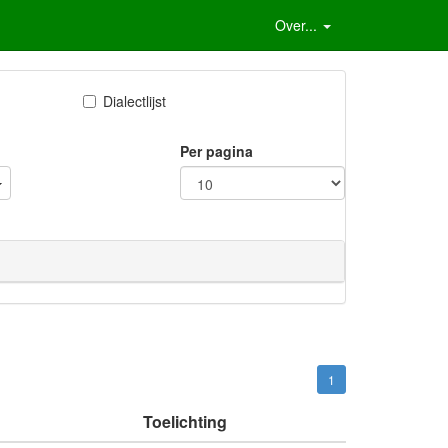
Over...
Dialectlijst
Per pagina
1
Toelichting