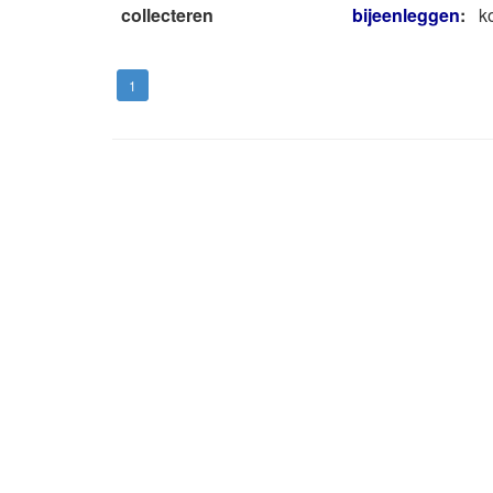
collecteren
bijeenleggen
:
k
1