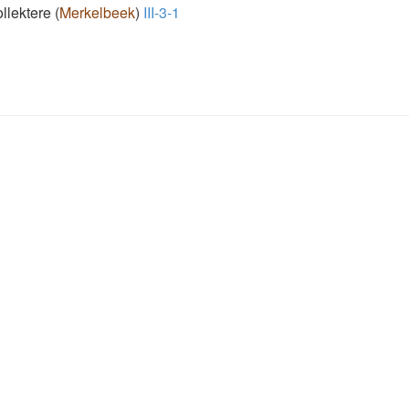
ollektere
(
Merkelbeek
)
III-3-1