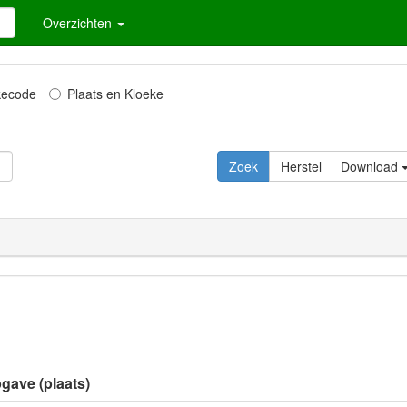
Overzichten
kecode
Plaats en Kloeke
Download
pgave (plaats)