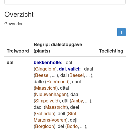
Overzicht
Gevonden:
1
1
Begrip: dialectopgave
Trefwoord
(plaats)
Toelichting
dal
bekkenholte
:
dəl
(
Gingelom
)
,
dal, vallei
:
daal
(
Beesel
,
...
)
,
dal
(
Beesel
,
...
)
,
dalle
(
Roermond
)
,
daol
(
Maastricht
)
,
dāal
(
Nieuwenhagen
)
,
dāāl
(
Simpelveld
)
,
dāl
(
Amby
,
...
)
,
dāol
(
Maastricht
)
,
deel
(
Gelinden
)
,
deil
(
Sint-
Martens-Voeren
)
,
dejl
(
Borgloon
)
,
del
(
Borlo
,
...
)
,