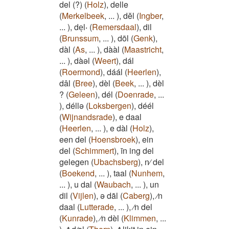
del (?)
(
Holz
)
,
delle
(
Merkelbeek
,
...
)
,
dĕl
(
Ingber
,
...
)
,
deͅl‧
(
Remersdaal
)
,
dil
(
Brunssum
,
...
)
,
dōl
(
Genk
)
,
dàl
(
As
,
...
)
,
dààl
(
Maastricht
,
...
)
,
dàəl
(
Weert
)
,
dál
(
Roermond
)
,
dáál
(
Heerlen
)
,
dâl
(
Bree
)
,
dèl
(
Beek
,
...
)
,
dèl
?
(
Geleen
)
,
dél
(
Doenrade
,
...
)
,
déllə
(
Loksbergen
)
,
déél
(
Wijnandsrade
)
,
e daal
(
Heerlen
,
...
)
,
e dàl
(
Holz
)
,
een del
(
Hoensbroek
)
,
ein
del
(
Schimmert
)
,
īn ing del
gelegen
(
Ubachsberg
)
,
n⁄ del
(
Boekend
,
...
)
,
taal
(
Nunhem
,
...
)
,
u dal
(
Waubach
,
...
)
,
un
dil
(
Vijlen
)
,
ə dāl
(
Caberg
)
,
⁄n
daal
(
Lutterade
,
...
)
,
⁄n del
(
Kunrade
)
,
⁄n dèl
(
Klimmen
,
...