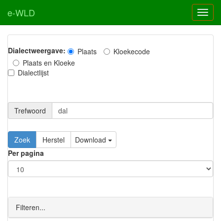
e-WLD
Dialectweergave:
Plaats
Kloekecode
Plaats en Kloeke
Dialectlijst
Trefwoord
Download
Per pagina
Filteren...