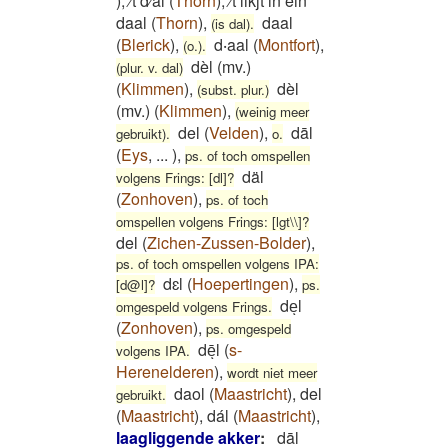
)
,
⁄t d⁄al
(
Thorn
)
,
⁄t likjt in ein
daal
(
Thorn
)
,
daal
(is dal).
(
Blerick
)
,
d‧aal
(
Montfort
)
,
(o.).
dèl (mv.)
(plur. v. dal)
(
Klimmen
)
,
dèl
(subst. plur.)
(mv.)
(
Klimmen
)
,
(weinig meer
del
(
Velden
)
,
dāl
gebruikt).
o.
(
Eys
,
...
)
,
ps. of toch omspellen
däl
volgens Frings: [dl]?
(
Zonhoven
)
,
ps. of toch
omspellen volgens Frings: [lgt\\]?
del
(
Zichen-Zussen-Bolder
)
,
ps. of toch omspellen volgens IPA:
dɛl
(
Hoepertingen
)
,
[d@l]?
ps.
deͅl
omgespeld volgens Frings.
(
Zonhoven
)
,
ps. omgespeld
dēͅl
(
s-
volgens IPA.
Herenelderen
)
,
wordt niet meer
daol
(
Maastricht
)
,
del
gebruikt.
(
Maastricht
)
,
dál
(
Maastricht
)
,
laagliggende akker
:
dāl