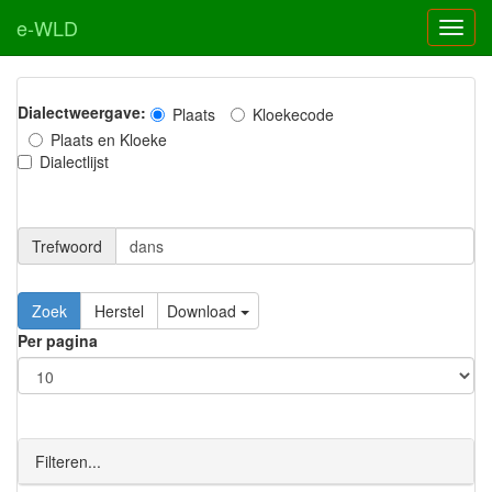
e-WLD
Dialectweergave:
Plaats
Kloekecode
Plaats en Kloeke
Dialectlijst
Trefwoord
Download
Per pagina
Filteren...