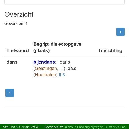
Overzicht
Gevonden:
1
1
Begrip: dialectopgave
Trefwoord
(plaats)
Toelichting
dans
bijendans
:
dans
(
Geistingen
,
...
)
,
dā.s
(
Houthalen
)
II-6
1
e-WLD v1.2.0 © 2016-2026
Developed at:
Radboud University Nijmegen, Humanities Lab,