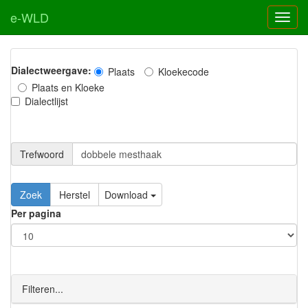
e-WLD
Dialectweergave:
Plaats
Kloekecode
Plaats en Kloeke
Dialectlijst
Trefwoord
Download
Per pagina
Filteren...