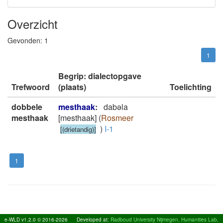
Overzicht
Gevonden:
1
1
Begrip: dialectopgave
Trefwoord
(plaats)
Toelichting
dobbele
mesthaak
:
dabǝla
mesthaak
[mesthaak]
(
Rosmeer
)
I-1
[(drietandig)]
1
e-WLD v1.2.0 © 2016-2026
Developed at:
Radboud University Nijmegen, Humanities Lab,