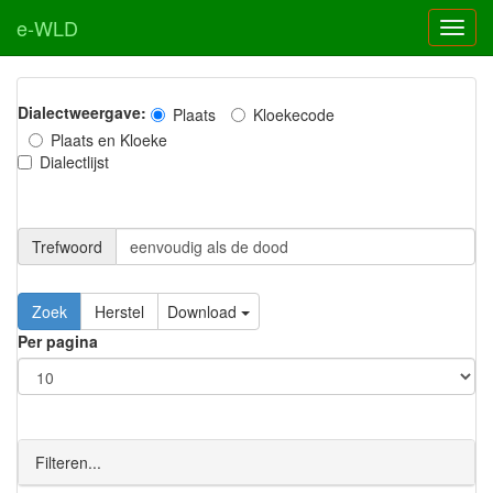
e-WLD
Dialectweergave:
Plaats
Kloekecode
Plaats en Kloeke
Dialectlijst
Trefwoord
Download
Per pagina
Filteren...