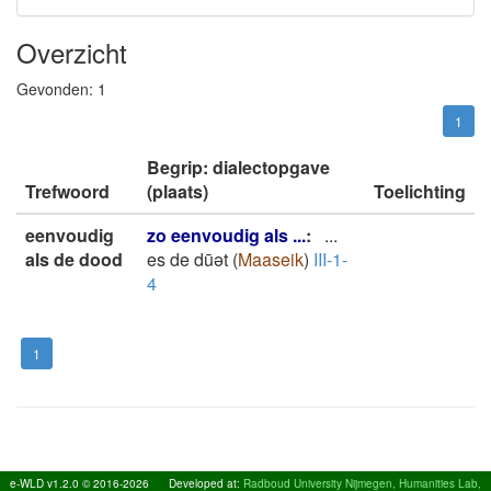
Overzicht
Gevonden:
1
1
Begrip: dialectopgave
Trefwoord
(plaats)
Toelichting
eenvoudig
zo eenvoudig als ...
:
...
als de dood
es de dūət
(
Maaseik
)
III-1-
4
1
e-WLD v1.2.0 © 2016-2026
Developed at:
Radboud University Nijmegen, Humanities Lab,