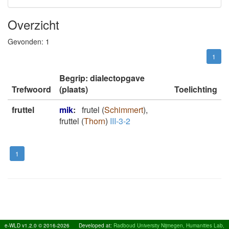
Overzicht
Gevonden:
1
1
Begrip: dialectopgave
Trefwoord
(plaats)
Toelichting
fruttel
mik
:
frutel
(
Schimmert
)
,
fruttel
(
Thorn
)
III-3-2
1
e-WLD v1.2.0 © 2016-2026
Developed at:
Radboud University Nijmegen, Humanities Lab,