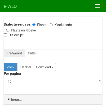
e-WLD
Dialectweergave:
Plaats
Kloekecode
Plaats en Kloeke
Dialectlijst
Trefwoord
Download
Per pagina
Filteren...