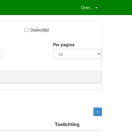
Over...
Dialectlijst
Per pagina
1
Toelichting