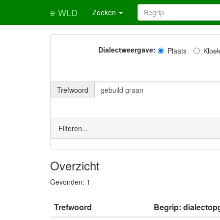
e-WLD
Zoeken
Dialectweergave:
Plaats
Kloe
Trefwoord
Filteren...
Overzicht
Gevonden:
1
Trefwoord
Begrip: dialectop