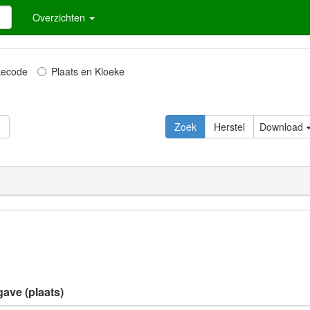
Overzichten
kecode
Plaats en Kloeke
Download
gave (plaats)