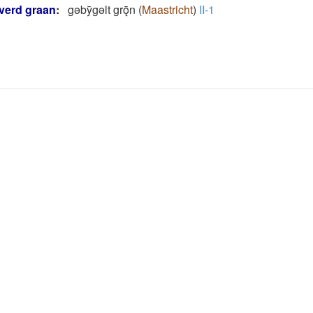
verd graan
:
gǝbȳgǝlt grǭn
(
Maastricht
)
II-1