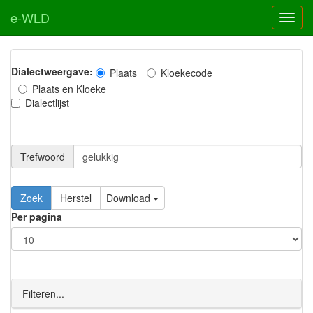
e-WLD
Dialectweergave:
Plaats
Kloekecode
Plaats en Kloeke
Dialectlijst
Trefwoord
Download
Per pagina
Filteren...