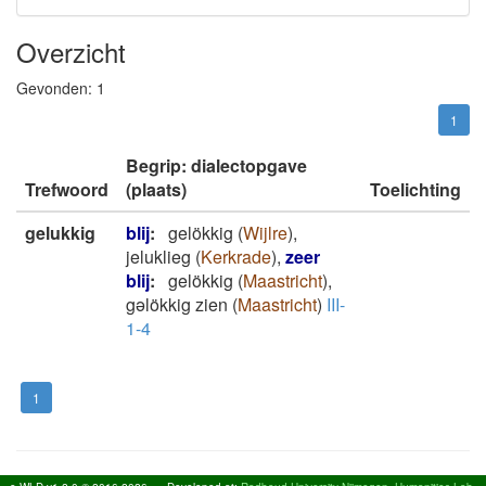
Overzicht
Gevonden:
1
1
Begrip: dialectopgave
Trefwoord
(plaats)
Toelichting
gelukkig
blij
:
gelökkig
(
Wijlre
)
,
jeluklieg
(
Kerkrade
)
,
zeer
blij
:
gelökkig
(
Maastricht
)
,
gəlökkig zien
(
Maastricht
)
III-
1-4
1