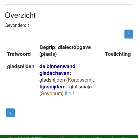
Overzicht
Gevonden:
1
1
Begrip: dialectopgave
Trefwoord
(plaats)
Toelichting
gladsnijden
de binnenwand
gladschaven
:
gladsnijden
(
Kortessem
)
,
fijnsnijden
:
glat snīǝjǝ
(
Sevenum
)
II-12
1