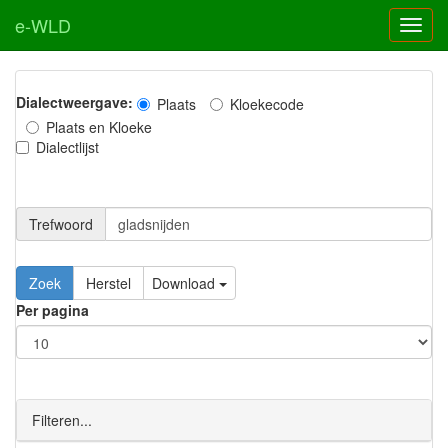
e-WLD
Dialectweergave:
Plaats
Kloekecode
Plaats en Kloeke
Dialectlijst
Trefwoord
Download
Per pagina
Filteren...