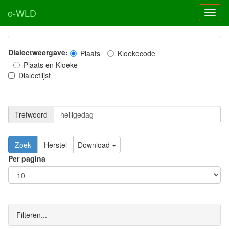
e-WLD
Dialectweergave:
Plaats
Kloekecode
Plaats en Kloeke
Dialectlijst
Trefwoord
Download
Per pagina
Filteren...