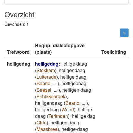
Overzicht
Gevonden:
1
1
Begrip: dialectopgave
Trefwoord
(plaats)
Toelichting
heiligedag
heiligedag
:
eilige daag
(
Stokkem
)
,
heilgendaag
(
Lutterade
)
,
heilige daag
(
Baarlo
,
...
)
,
heiligedaag
(
Beesel
,
...
)
,
heiligen daag
(
Echt/Gebroek
)
,
heiligendaag
(
Baarlo
,
...
)
,
heligedaag
(
Weert
)
,
hellige
daag
(
Terlinden
)
,
hellige dag
(
Oirlo
)
,
helligen daag
(
Maasbree
)
,
hēīlige-daag