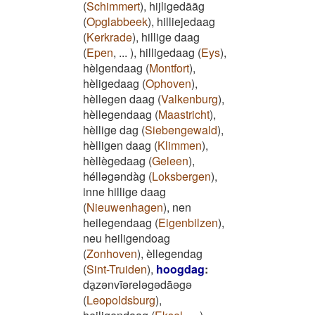
(
Schimmert
)
,
hijligedāāg
(
Opglabbeek
)
,
hilliejedaag
(
Kerkrade
)
,
hillige daag
(
Epen
,
...
)
,
hilligedaag
(
Eys
)
,
hèlgendaag
(
Montfort
)
,
hèligedaag
(
Ophoven
)
,
hèllegen daag
(
Valkenburg
)
,
hèllegendaag
(
Maastricht
)
,
hèllige dag
(
Siebengewald
)
,
hèlligen daag
(
Klimmen
)
,
hèllègedaag
(
Geleen
)
,
hélləgəndàg
(
Loksbergen
)
,
inne hillige daag
(
Nieuwenhagen
)
,
nen
heilegendaag
(
Eigenbilzen
)
,
neu heiligendoag
(
Zonhoven
)
,
èllegendag
(
Sint-Truiden
)
,
hoogdag
:
dḁzənvīəreləgədāəgə
(
Leopoldsburg
)
,