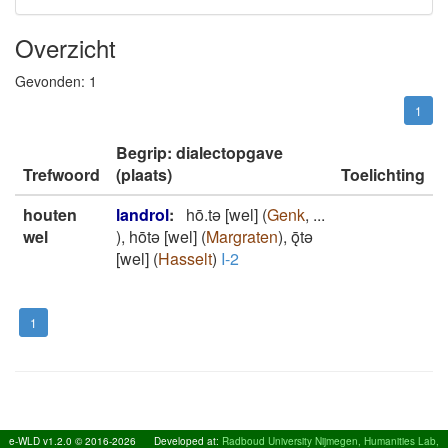
Overzicht
Gevonden:
1
1
Begrip: dialectopgave
Trefwoord
(plaats)
Toelichting
houten
landrol
:
hō.tǝ [wel]
(
Genk
,
...
wel
)
,
hōtǝ [wel]
(
Margraten
)
,
ǭtǝ
[wel]
(
Hasselt
)
I-2
1
e-WLD v1.2.0 © 2016-2026
Developed at:
Radboud University Nijmegen, Humanities Lab,