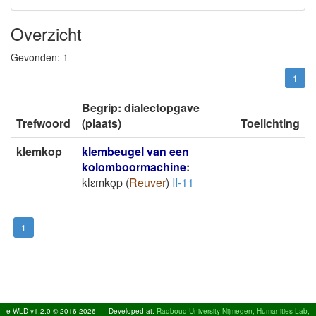
Overzicht
Gevonden:
1
1
Begrip: dialectopgave
Trefwoord
(plaats)
Toelichting
klemkop
klembeugel van een
kolomboormachine
:
klɛmkǫp
(
Reuver
)
II-11
1
e-WLD v1.2.0 © 2016-2026
Developed at:
Radboud University Nijmegen, Humanities Lab,