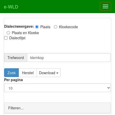
e-WLD
Dialectweergave:
Plaats
Kloekecode
Plaats en Kloeke
Dialectlijst
Trefwoord
Download
Per pagina
Filteren...