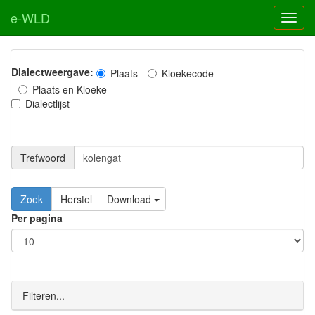
e-WLD
Dialectweergave:
Plaats
Kloekecode
Plaats en Kloeke
Dialectlijst
Trefwoord
Download
Per pagina
Filteren...