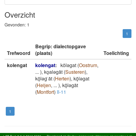
Overzicht
Gevonden:
1
1
Begrip: dialectopgave
Trefwoord
(plaats)
Toelichting
kolengat
kolengat
:
kōlǝgat
(
Oostrum
,
...
)
,
kǫalǝgāt
(
Susteren
)
,
kǭlǝg ̇āt
(
Herten
)
,
kǭlǝgat
(
Heijen
,
...
)
,
kǭlǝgāt
(
Montfort
)
II-11
1