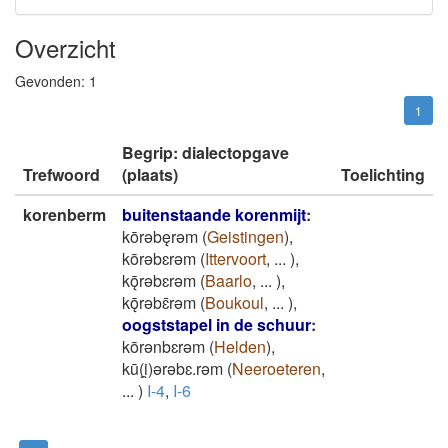
Overzicht
Gevonden:
1
1
Begrip: dialectopgave
Trefwoord
(plaats)
Toelichting
korenberm
buitenstaande korenmijt
:
kōrǝbęrǝm
(
Geistingen
)
,
kōrǝbɛrǝm
(
Ittervoort
,
...
)
,
kǭrǝbɛrǝm
(
Baarlo
,
...
)
,
kǭrǝbɛ̄rǝm
(
Boukoul
,
...
)
,
oogststapel in de schuur
:
kōrǝnbɛrǝm
(
Helden
)
,
kū(i̯)ǝrǝbɛ.rǝm
(
Neeroeteren
,
...
)
I-4
,
I-6