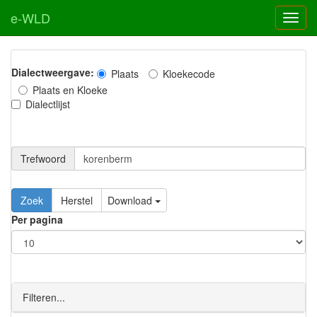
e-WLD
Dialectweergave:
Plaats
Kloekecode
Plaats en Kloeke
Dialectlijst
Trefwoord
Download
Per pagina
Filteren...