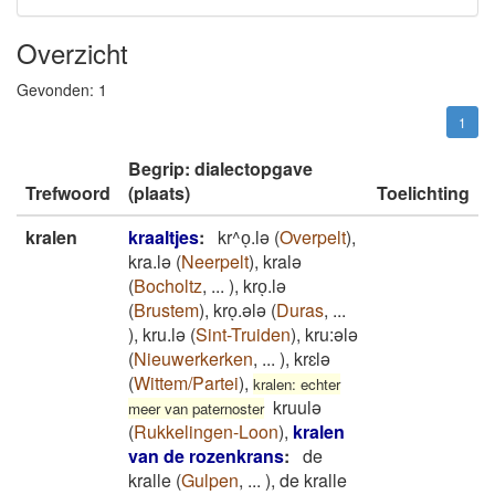
Overzicht
Gevonden:
1
1
Begrip: dialectopgave
Trefwoord
(plaats)
Toelichting
kralen
kraaltjes
:
kr^oͅ.lə
(
Overpelt
)
,
kra.lə
(
Neerpelt
)
,
kralə
(
Bocholtz
,
...
)
,
kroͅ.lə
(
Brustem
)
,
kroͅ.ələ
(
Duras
,
...
)
,
kru.lə
(
Sint-Truiden
)
,
kru:ələ
(
Nieuwerkerken
,
...
)
,
krɛlə
(
Wittem/Partei
)
,
kralen: echter
kruulə
meer van paternoster
(
Rukkelingen-Loon
)
,
kralen
van de rozenkrans
:
de
kralle
(
Gulpen
,
...
)
,
de kralle