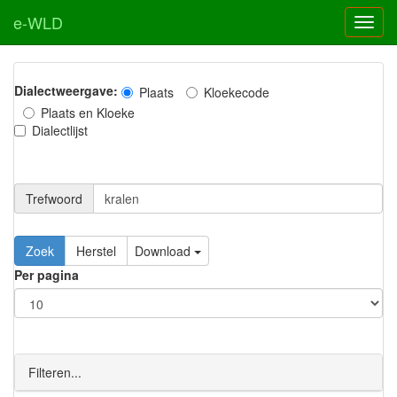
e-WLD
Dialectweergave:
Plaats
Kloekecode
Plaats en Kloeke
Dialectlijst
Trefwoord
Download
Per pagina
Filteren...