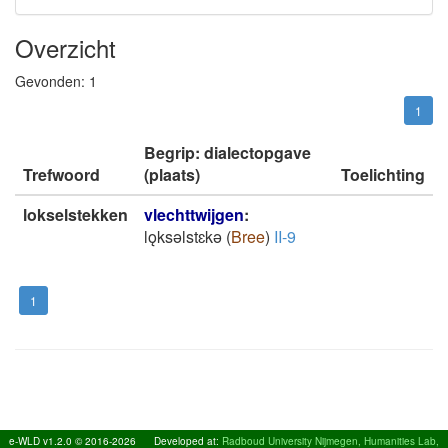
Overzicht
Gevonden:
1
1
Begrip: dialectopgave
Trefwoord
(plaats)
Toelichting
lokselstekken
vlechttwijgen
:
lǫksǝlstɛkǝ
(
Bree
)
II-9
1
e-WLD v1.2.0 © 2016-2026
Developed at:
Radboud University Nijmegen, Humanities Lab,