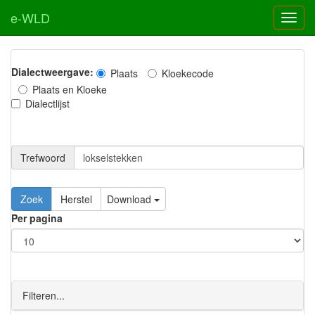
e-WLD
Dialectweergave:
Plaats
Kloekecode
Plaats en Kloeke
Dialectlijst
Trefwoord
Download
Per pagina
Filteren...