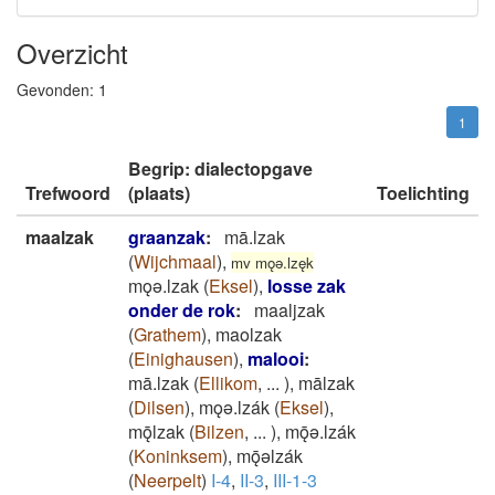
Overzicht
Gevonden:
1
1
Begrip: dialectopgave
Trefwoord
(plaats)
Toelichting
maalzak
graanzak
:
mā.lzak
(
Wijchmaal
)
,
mv mǫǝ.lzęk
mǫǝ.lzak
(
Eksel
)
,
losse zak
onder de rok
:
maaljzak
(
Grathem
)
,
maolzak
(
Einighausen
)
,
malooi
:
mā.lzak
(
Ellikom
,
...
)
,
mālzak
(
Dilsen
)
,
mǫǝ.lzák
(
Eksel
)
,
mǭlzak
(
Bilzen
,
...
)
,
mǭǝ.lzák
(
Koninksem
)
,
mǭǝlzák
(
Neerpelt
)
I-4
,
II-3
,
III-1-3