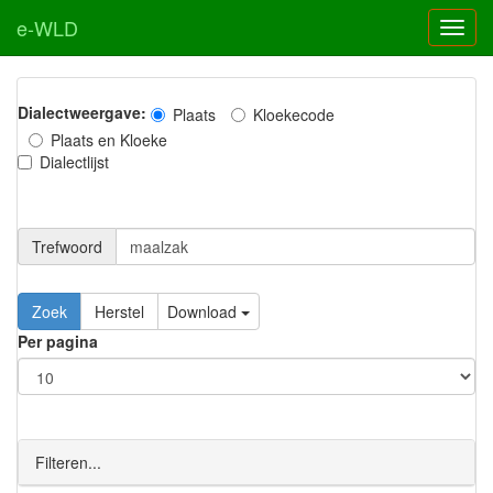
e-WLD
Dialectweergave:
Plaats
Kloekecode
Plaats en Kloeke
Dialectlijst
Trefwoord
Download
Per pagina
Filteren...