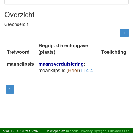
Overzicht
Gevonden:
1
1
Begrip: dialectopgave
Trefwoord
(plaats)
Toelichting
maanclipsis
maansverduistering
:
moanklipsŭs
(
Heer
)
III-4-4
1
e-WLD v1.2.0 © 2016-2026
Developed at:
Radboud University Nijmegen, Humanities Lab,