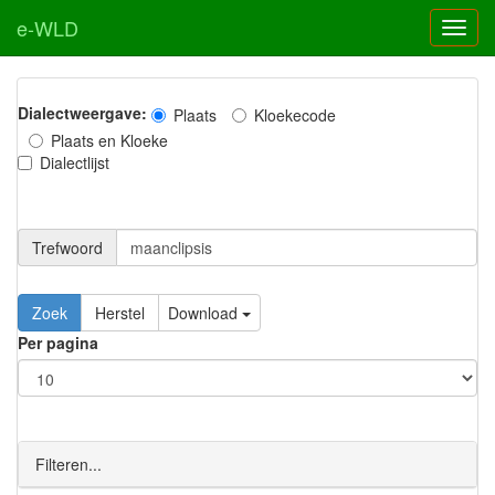
e-WLD
Dialectweergave:
Plaats
Kloekecode
Plaats en Kloeke
Dialectlijst
Trefwoord
Download
Per pagina
Filteren...