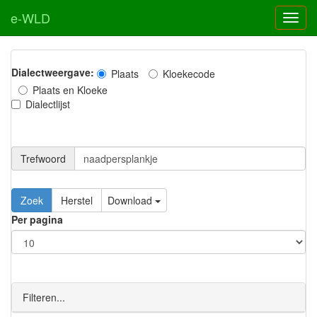
e-WLD
Dialectweergave:
Plaats
Kloekecode
Plaats en Kloeke
Dialectlijst
Trefwoord
Download
Per pagina
Filteren...