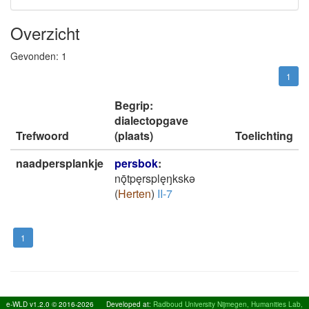
Overzicht
Gevonden:
1
1
Begrip:
dialectopgave
Trefwoord
(plaats)
Toelichting
naadpersplankje
persbok
:
nǭtpęrsplęŋkskǝ
(
Herten
)
II-7
1
e-WLD v1.2.0 © 2016-2026
Developed at:
Radboud University Nijmegen, Humanities Lab,