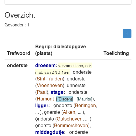
Overzicht
Gevonden:
1
1
Begrip: dialectopgave
Trefwoord
(plaats)
Toelichting
onderste
droesem
:
verzamelfiche, ook
onderste
mat. van ZND 1a-m
(
Sint-Truiden
)
,
oͅndərstə
(
Vroenhoven
)
,
unnerste
(
Paal
)
,
etage
:
øndǝrstǝ
(
Hamont
)
,
[(Eisden)]
[
Maurits
]
ligger
:
ǫndǝrstǝ
(
Berlingen
,
...
)
,
ǫnǝrstǝ
(
Alken
,
...
)
,
ǭndǝrstǝ
(
Gutschoven
,
...
)
,
ǭnǝrstǝ
(
Bommershoven
)
,
middagdutje
:
ondərstə