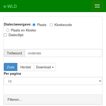
e-WLD
Dialectweergave:
Plaats
Kloekecode
Plaats en Kloeke
Dialectlijst
Trefwoord
Download
Per pagina
Filteren...