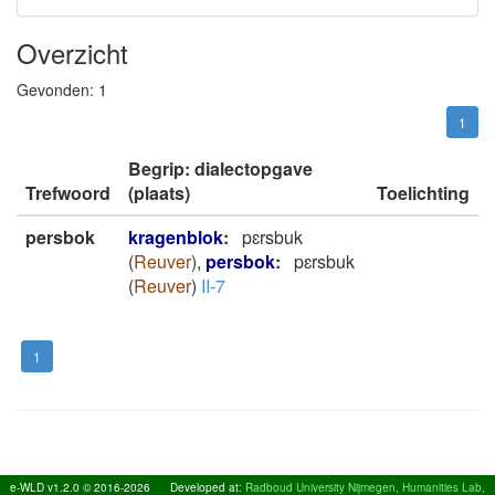
Overzicht
Gevonden:
1
1
Begrip: dialectopgave
Trefwoord
(plaats)
Toelichting
persbok
kragenblok
:
pɛrsbuk
(
Reuver
)
,
persbok
:
pɛrsbuk
(
Reuver
)
II-7
1
e-WLD v1.2.0 © 2016-2026
Developed at:
Radboud University Nijmegen, Humanities Lab,