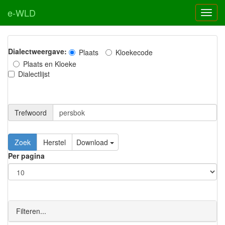
e-WLD
Dialectweergave:
Plaats
Kloekecode
Plaats en Kloeke
Dialectlijst
Trefwoord
Download
Per pagina
Filteren...