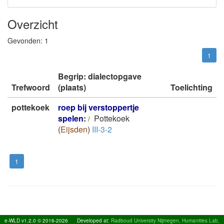
Overzicht
Gevonden:
1
1
Begrip: dialectopgave
Trefwoord
(plaats)
Toelichting
pottekoek
roep bij verstoppertje
spelen
:
Pottekoek
/
(
Eijsden
)
III-3-2
1
e-WLD v1.2.0 © 2016-2026
Developed at:
Radboud University Nijmegen, Humanities Lab,