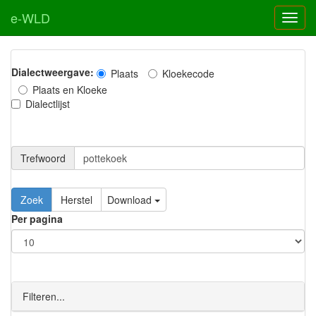
e-WLD
Dialectweergave:
Plaats
Kloekecode
Plaats en Kloeke
Dialectlijst
Trefwoord
Download
Per pagina
Filteren...