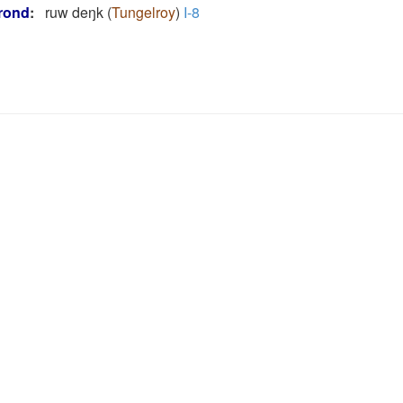
rond
:
ruw deŋk
(
Tungelroy
)
I-8