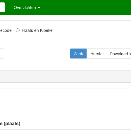
Overzichten
kecode
Plaats en Kloeke
Download
e (plaats)