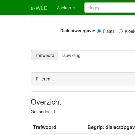
e-WLD
Zoeken
Dialectweergave:
Plaats
Kloe
Trefwoord
Filteren...
Overzicht
Gevonden:
1
Trefwoord
Begrip: dialectopgav