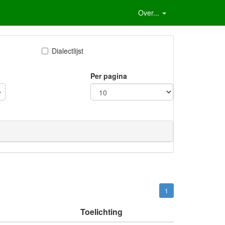
Over...
Dialectlijst
Per pagina
1
Toelichting