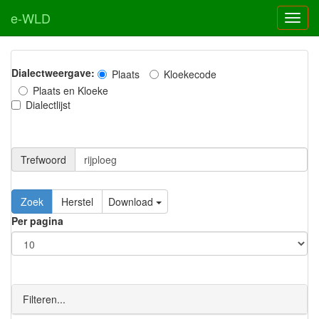
e-WLD
Dialectweergave:
Plaats
Kloekecode
Plaats en Kloeke
Dialectlijst
Trefwoord
Download
Per pagina
Filteren...