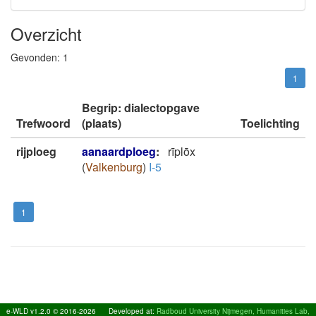
Overzicht
Gevonden:
1
1
Begrip: dialectopgave
Trefwoord
(plaats)
Toelichting
rijploeg
aanaardploeg
:
rīplōx
(
Valkenburg
)
I-5
1
e-WLD v1.2.0 © 2016-2026
Developed at:
Radboud University Nijmegen, Humanities Lab,