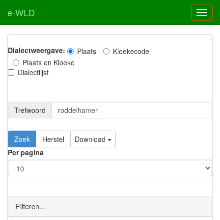
e-WLD
Dialectweergave:
Plaats
Kloekecode
Plaats en Kloeke
Dialectlijst
Trefwoord
Download
Per pagina
Filteren...