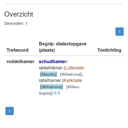
Overzicht
Gevonden:
1
1
Begrip: dialectopgave
Trefwoord
(plaats)
Toelichting
roddelhamer
schudhamer
:
rø̜dǝlhāmǝr
(
Lutterade
)
,
[(Maurits)]
[
Wilhelmina
]
rø̜tǝlhamǝr
(
Kerkrade
[(Wilhelmina)]
[
Willem-
)
II-5
Sophia
]
1