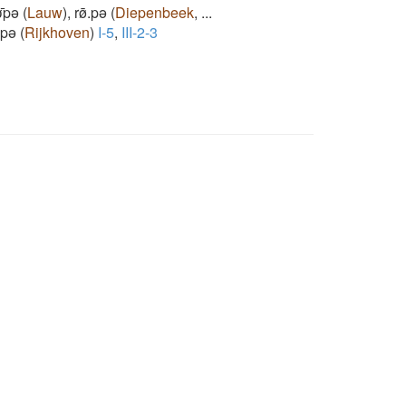
̜̄pǝ
(
Lauw
)
,
rø̄.pǝ
(
Diepenbeek
,
...
̄pǝ
(
Rijkhoven
)
I-5
,
III-2-3