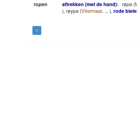
ropen
aftrekken (met de hand)
:
rø̜pǝ
(
)
,
rø̜ypǝ
(
Vliermaal
,
...
)
,
rode biet
1