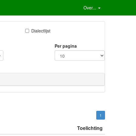
Over...
Dialectlijst
Per pagina
1
Toelichting