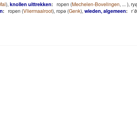
Mal
)
,
knollen uittrekken
:
ropen
(
Mechelen-Bovelingen
,
...
)
,
ryø
en
:
ropen
(
Vliermaalroot
)
,
ropə
(
Genk
)
,
wieden, algemeen
:
r˙ø