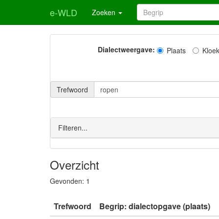
e-WLD
Zoeken
Dialectweergave:
Plaats
Kloe
Trefwoord
Filteren...
Overzicht
Gevonden:
1
Trefwoord
Begrip: dialectopgave (plaats)