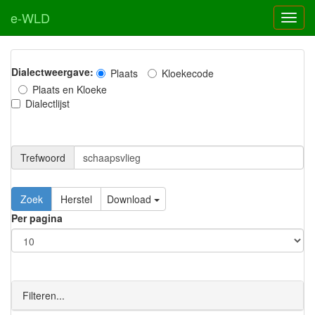
e-WLD
Dialectweergave:
Plaats
Kloekecode
Plaats en Kloeke
Dialectlijst
Trefwoord
Download
Per pagina
Filteren...