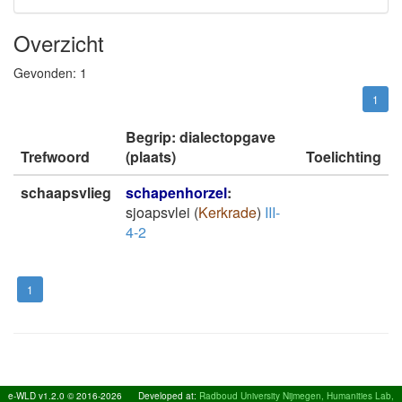
Overzicht
Gevonden:
1
1
Begrip: dialectopgave
Trefwoord
(plaats)
Toelichting
schaapsvlieg
schapenhorzel
:
sjoapsvlei
(
Kerkrade
)
III-
4-2
1
e-WLD v1.2.0 © 2016-2026
Developed at:
Radboud University Nijmegen, Humanities Lab,