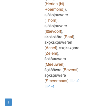
(
Herten (bij
Roermond)
)
,
sjòksjouwere
(
Thorn
)
,
sjóksjouvere
(
Ittervoort
)
,
skokskōrə
(
Paal
)
,
sxoͅksxoͅuwərən
(
Achel
)
,
sxoͅksxoͅərə
(
Zelem
)
,
šokšøuwərə
(
Meeuwen
)
,
šoͅkšōwrə
(
Beverst
)
,
šoͅkšoͅuwərə
(
Smeermaas
)
III-1-2
,
III-1-4
1