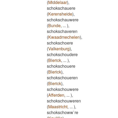
(
Middelaar
)
,
schokschauere
(
Kerensheide
)
,
schokschauwere
(
Bunde
,
...
)
,
schokschaveren
(
Kwaadmechelen
)
,
schokschoere
(
Valkenburg
)
,
schokschoudere
(
Blerick
,
...
)
,
schokschouere
(
Blerick
)
,
schokschoueren
(
Blerick
)
,
schokschouwere
(
Afferden
,
...
)
,
schokschouweren
(
Maastricht
,
...
)
,
schokschoww`re