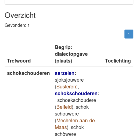
Overzicht
Gevonden:
1
1
Begrip:
dialectopgave
Trefwoord
(plaats)
Toelichting
schokschouderen
aarzelen
:
sjoksjouwere
(
Susteren
)
,
schokschouderen
:
schoekschoudere
(
Belfeld
)
,
schok
schouwere
(
Mechelen-aan-de-
Maas
)
,
schok
schòwere