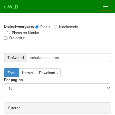
e-WLD
Dialectweergave:
Plaats
Kloekecode
Plaats en Kloeke
Dialectlijst
Trefwoord
Download
Per pagina
Filteren...