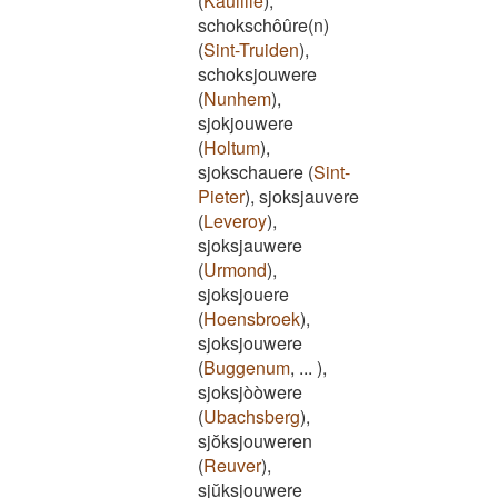
(
Kaulille
)
,
schokschôûre(n)
(
Sint-Truiden
)
,
schoksjouwere
(
Nunhem
)
,
sjokjouwere
(
Holtum
)
,
sjokschauere
(
Sint-
Pieter
)
,
sjoksjauvere
(
Leveroy
)
,
sjoksjauwere
(
Urmond
)
,
sjoksjouere
(
Hoensbroek
)
,
sjoksjouwere
(
Buggenum
,
...
)
,
sjoksjòòwere
(
Ubachsberg
)
,
sjŏksjouweren
(
Reuver
)
,
sjŭksjouwere