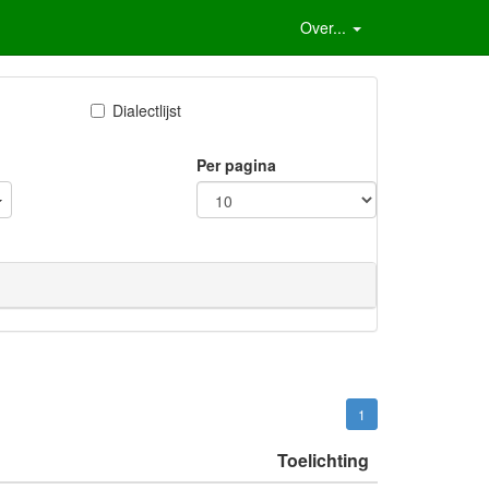
Over...
Dialectlijst
Per pagina
1
Toelichting