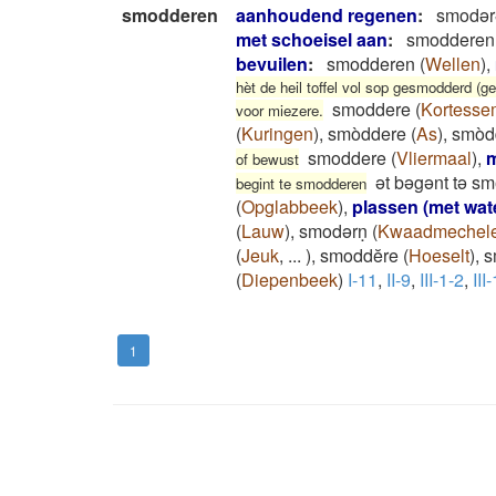
smodderen
aanhoudend regenen
:
smodər
met schoeisel aan
:
smodderen
bevuilen
:
smodderen
(
Wellen
)
,
hèt de heil toffel vol sop gesmodderd (g
smoddere
(
Kortesse
voor miezere.
(
Kuringen
)
,
smòddere
(
As
)
,
smòd
smoddere
(
Vliermaal
)
,
m
of bewust
ət bəgənt tə sm
begint te smodderen
(
Opglabbeek
)
,
plassen (met wat
(
Lauw
)
,
smodərṇ
(
Kwaadmechel
(
Jeuk
,
...
)
,
smoddĕre
(
Hoeselt
)
,
s
(
Diepenbeek
)
I-11
,
II-9
,
III-1-2
,
III
1