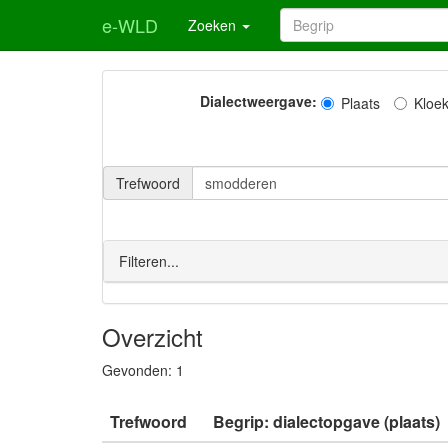
e-WLD
Zoeken
Dialectweergave:
Plaats
Kloe
Trefwoord
Filteren...
Overzicht
Gevonden:
1
Trefwoord
Begrip: dialectopgave (plaats)