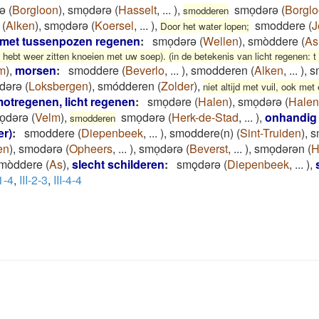
ə
(
Borgloon
)
,
smoͅdərə
(
Hasselt
,
...
)
,
smoͅdərə
(
Borgl
smodderen
(
Alken
)
,
smoͅdərə
(
Koersel
,
...
)
,
smoddere
(
J
Door het water lopen;
met tussenpozen regenen
:
smoͅdərə
(
Wellen
)
,
smòddere
(
As
e hebt weer zitten knoeien met uw soep). (in de betekenis van licht regenen:
m
)
,
morsen
:
smoddere
(
Beverlo
,
...
)
,
smodderen
(
Alken
,
...
)
,
s
dərə
(
Loksbergen
)
,
smódderen
(
Zolder
)
,
niet altijd met vuil, ook met
otregenen, licht regenen
:
smoͅdəre
(
Halen
)
,
smoͅdərə
(
Halen
oͅdərə
(
Velm
)
,
smoͅdərə
(
Herk-de-Stad
,
...
)
,
onhandig 
smodderen
er)
:
smoddere
(
Diepenbeek
,
...
)
,
smoddere(n)
(
Sint-Truiden
)
,
s
en
)
,
smodərə
(
Opheers
,
...
)
,
smoͅdərə
(
Beverst
,
...
)
,
smoͅdərən
(
H
mòddere
(
As
)
,
slecht schilderen
:
smǫdǝrǝ
(
Diepenbeek
,
...
)
,
-1-4
,
III-2-3
,
III-4-4