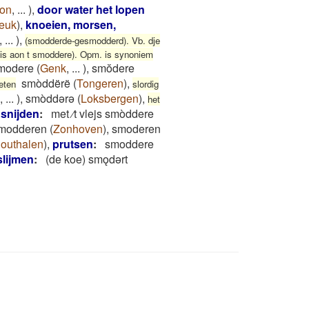
oon
,
...
)
,
door water het lopen
euk
)
,
knoeien, morsen,
,
...
)
,
(smodderde-gesmodderd). Vb. dje
 t is aon t smoddere). Opm. is synoniem
modere
(
Genk
,
...
)
,
smŏdere
smòddërë
(
Tongeren
)
,
 eten
slordig
,
...
)
,
smòddərə
(
Loksbergen
)
,
het
snijden
:
met ⁄t vlejs smòddere
modderen
(
Zonhoven
)
,
smoderen
outhalen
)
,
prutsen
:
smoddere
slijmen
:
(de koe) smǫdǝrt