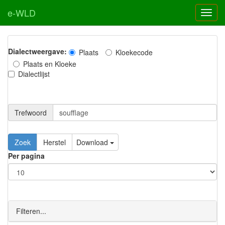
e-WLD
Dialectweergave:
Plaats
Kloekecode
Plaats en Kloeke
Dialectlijst
Trefwoord
Download
Per pagina
Filteren...