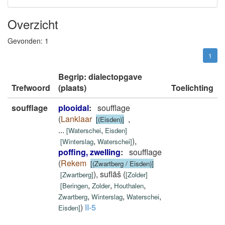
Overzicht
Gevonden:
1
1
Begrip: dialectopgave
Trefwoord
(plaats)
Toelichting
soufflage
plooidal
:
soufflage
(
Lanklaar
,
[(Eisden)]
...
,
[
Waterschei
Eisden
]
,
)
,
[
Winterslag
Waterschei
]
poffing, zwelling
:
soufflage
(
Rekem
[(Zwartberg / Eisden)]
)
,
suflāš
(
[
Zwartberg
]
[
Zolder
]
,
,
,
[
Beringen
Zolder
Houthalen
,
,
,
Zwartberg
Winterslag
Waterschei
)
II-5
Eisden
]